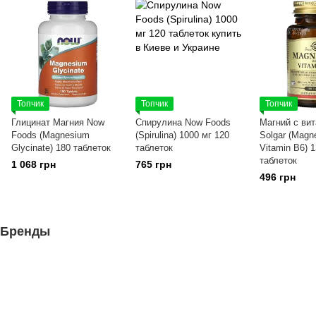
Топчик
Топчик
Топчик
Глицинат Магния Now
Спирулина Now Foods
Магний с ви
Foods (Magnesium
(Spirulina) 1000 мг 120
Solgar (Magn
Glycinate) 180 таблеток
таблеток
Vitamin B6) 1
таблеток
1 068 грн
765 грн
496 грн
Бренды