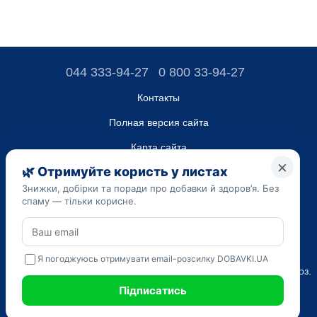
044 333-94-27
0 800 33-94-27
Контакты
Полная версия сайта
Карта сайта
ТОВ “ДО ЮА”,
Код ЄДРПОУ 45223262
Дата регистрации 14.09.2023
Приведенная на сайте dobavki.ua информация носит
исключительно ознакомительный характер. Не используйте
нашу информацию для диагностики и лечения. Только ваш
Лечащий врач может назначать препараты и составлять диагноз.
САМОЛЕЧЕНИЕ МОЖЕТ БЫТЬ ВРЕДНЫМ ДЛЯ ВАШЕГО
ЗДОРОВЬЯ