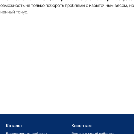
возможность не только побороть проблемы с избыточным весом, но
зненный тонус.
орид назначают преимущественно с целью нормализовать массу т
ь средство и для таких целей:
олевания диабетом;
 чувствительности к инсулину;
жения организма;
ть;
я холестерина в кровяной плазме;
ствие на восстановление клеток;
отки ферментов;
Каталог
Клиентам
ления заболеваний сосудов и сердца;
Биоактивные добавки
Вход в личный кабинет