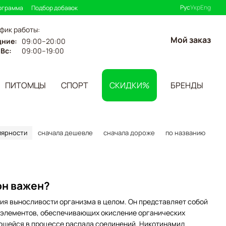
Рус
Укр
Eng
ограмма
Подбор добавок
фик работы:
Мой заказ
дние:
09:00–20:00
Вс:
09:00–19:00
ПИТОМЦЫ
СПОРТ
СКИДКИ%
БРЕНДЫ
лярности
сначала дешевле
сначала дороже
по названию
он важен?
ния выносливости организма в целом. Он представляет собой
х элементов, обеспечивающих окисление органических
ующейся в процессе распада соединений. Никотинамид