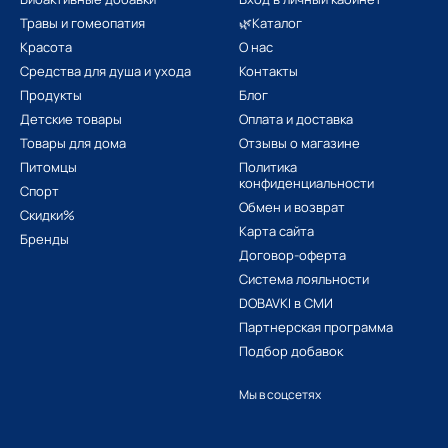
оловного мозга;
Травы и гомеопатия
🌿Каталог
ой выносливости;
Красота
О нас
Средства для душа и ухода
Контакты
ития атеросклероза;
Продукты
Блог
корости метаболизма белков и жиров;
Детские товары
Оплата и доставка
окисления органических соединений с целью получения энергии.
Товары для дома
Отзывы о магазине
ой добавки – гарантия насыщения организма комплексом требуем
Питомцы
Политика
конфиденциальности
ный тонус и настроение. Продукт действительно является уникал
Спорт
Обмен и возврат
ельный результат. Если захотите никотинамид рибозид купить, то
Скидки%
ческими компаниями.
Карта сайта
Бренды
Договор-оферта
нению
Система лояльности
рименению – дефицит синтетического витамина В3 в организме. Н
DOBAVKI в СМИ
Партнерская программа
Подбор добавок
 кожи;
уставах;
Мы в соцсетях
мость;