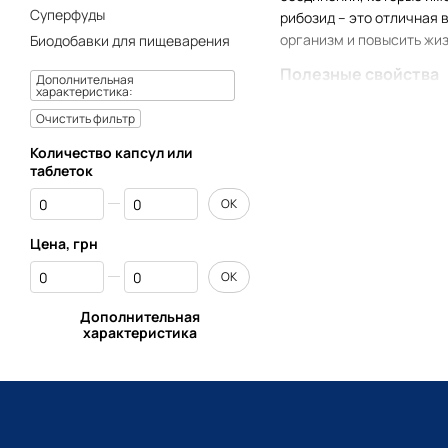
Суперфуды
рибозид – это отличная 
организм и повысить жи
Биодобавки для пищеварения
Полезные свойства
Дополнительная
характеристика:
Никотинамид рибозид хл
Очистить фильтр
добавки. Стоит принимат
Количество капсул или
понижение риска заб
таблеток
повышение клеточной
От Количество капсул или таблеток
До Количество капсул или таблеток
OK
общий эффект омоло
Цена, грн
помощь тканям дыша
От Цена, грн
До Цена, грн
регулирование уровн
OK
расщепление пищи;
Дополнительная
характеристика
благотворное воздей
нормализация выраб
продление жизни;
снижение риска появ