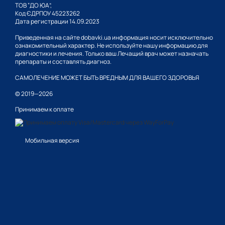
ТОВ “ДО ЮА”,
поддержка функции г
Код ЄДРПОУ 45223262
повышение физическ
Дата регистрации 14.09.2023
предупреждение разв
Приведенная на сайте dobavki.ua информация носит исключительно
ознакомительный характер. Не используйте нашу информацию для
поддержка хорошей с
диагностики и лечения. Только ваш Лечащий врач может назначать
препараты и составлять диагноз.
улучшение процесса 
САМОЛЕЧЕНИЕ МОЖЕТ БЫТЬ ВРЕДНЫМ ДЛЯ ВАШЕГО ЗДОРОВЬЯ
Регулярный прием пищев
общее состояние, жизнен
© 2019—2026
заметить первый положит
Принимаем к оплате
известными фармацевти
Показания к приме
Мобильная версия
Основные показания к п
головокружение;
ухудшение состояния
ломота в мышцах и с
плохой аппетит;
повышенная утомляе