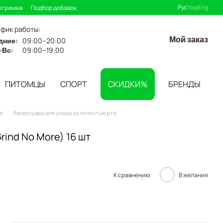
Рус
Укр
Eng
ограмма
Подбор добавок
афик работы:
Мой заказ
дние:
09:00–20:00
-Вс:
09:00–19:00
ПИТОМЦЫ
СПОРТ
СКИДКИ%
БРЕНДЫ
а
Аксессуары для ухода за полостью рта
rind No More) 16 шт
К сравнению
В желания