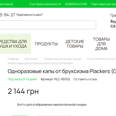
магазине
Система лояльности
DOBAVKI в СМИ
Партнерская пр
33-94-27
Перезвонить вам?
Гр
Бу
Сб
ТОВАРЫ
РЕДСТВА ДЛЯ
ДЕТСКИЕ
ПРОДУКТЫ
ДЛЯ
УША И УХОДА
ТОВАРЫ
ДОМА
Главная
🌿Каталог
Средства для душа и ухода
Уход за полостью рт
Аксессуары для ухода за полостью рта Plackers
Одноразовые капы от бруксизма Plackers (G
Под заказ 9-14 дней
Артикул: PLC-65152
Оставить отзыв
2 144 грн
%
Войти
для отображения накопительной скидки