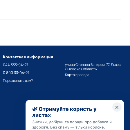
Контактная информация
044 333-94-27
улица Степана Бандери, 77, Львов,
Львовская область
0 800 33-94-27
Карта проезда
Перезвонить вам?