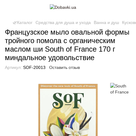
🌿Каталог
Средства для душа и ухода
Ванна и душ
Кусков
Французское мыло овальной формы
тройного помола с органическим
маслом ши South of France 170 г
миндальное удовольствие
Артикул:
SOF-20013
Оставить отзыв