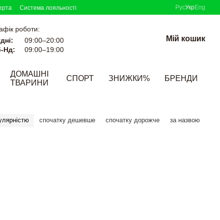
Рус
Укр
Eng
ерта
Система лояльності
афік роботи:
Мій кошик
дні:
09:00–20:00
-Нд:
09:00–19:00
ДОМАШНІ
СПОРТ
ЗНИЖКИ%
БРЕНДИ
ТВАРИНИ
улярністю
спочатку дешевше
спочатку дорожче
за назвою