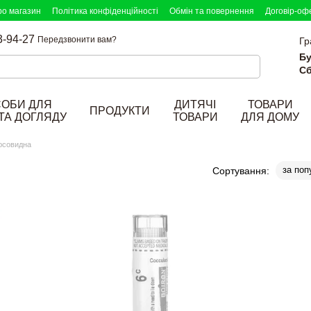
ро магазин
Політика конфіденційності
Обмін та повернення
Договір-оф
3-94-27
Передзвонити вам?
Гр
Бу
Сб
СОБИ ДЛЯ
ДИТЯЧІ
ТОВАРИ
ПРОДУКТИ
ТА ДОГЛЯДУ
ТОВАРИ
ДЛЯ ДОМУ
юсовидна
за поп
Сортування: