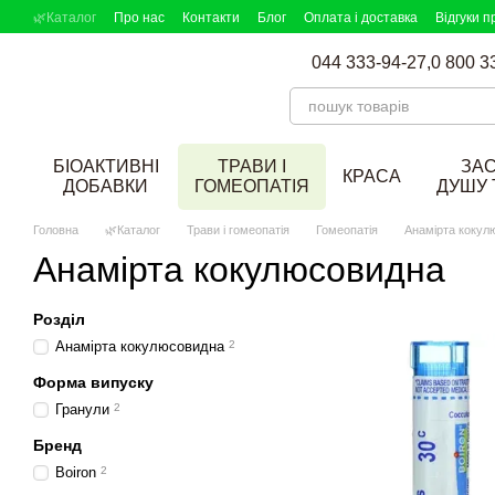
Перейти до основного контенту
🌿Каталог
Про нас
Контакти
Блог
Оплата і доставка
Відгуки п
DOBAVKI в ЗМІ
Партнерська програма
Підбір добавок
044 333-94-27,
0 800 3
БІОАКТИВНІ
ТРАВИ І
ЗА
КРАСА
ДОБАВКИ
ГОМЕОПАТІЯ
ДУШУ 
Головна
🌿Каталог
Трави і гомеопатія
Гомеопатія
Анамірта кокул
Анамірта кокулюсовидна
Розділ
Анамірта кокулюсовидна
2
Форма випуску
Гранули
2
Бренд
Boiron
2