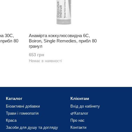
на 30C,
Анамірта коккулюсовидна 6C,
 прибл 80
Boiron, Single Remedies, прибл 80
гранул
653 грн
Немає в наявності
Каталог
Клієнтам
Біоактивні добавки
Вхід до кабінету
Трави і гомеопатія
🌿Каталог
Краса
Про нас
Засоби для душу та догляду
Контакти