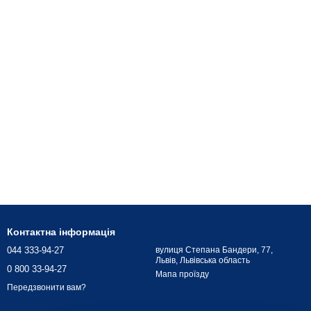
Контактна інформація
044 333-94-27
вулиця Степана Бандери, 77,
Львів, Львівська область
0 800 33-94-27
Мапа проїзду
Передзвонити вам?