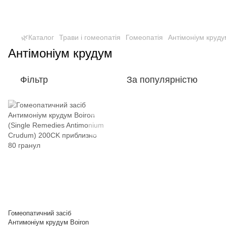
🌿Каталог
Трави і гомеопатія
Гомеопатія
Антімоніум круду
Антімоніум крудум
Фільтр
За популярністю
Гомеопатичний засіб
Антимоніум крудум Boiron