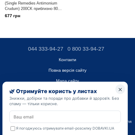
(Single Remedies Antimonium
Crudum) 200CK приблизно 80
гранул
677 грн
044 333-94-27
0 800 33-94-27
Контакти
Повна версія сайту
Мапа сайту
ТОВ “ДО ЮА”,
Код ЄДРПОУ 45223262
Дата реєстрації 14.09.2023
Наведена на сайті dobavki.ua інформація носить виключно
Ознайомчий характер. Не використовуйте нашу інформацію для
діагностики та лікування. Тільки ваш Лікуючий лікар може
призначати препарати і складати діагноз.