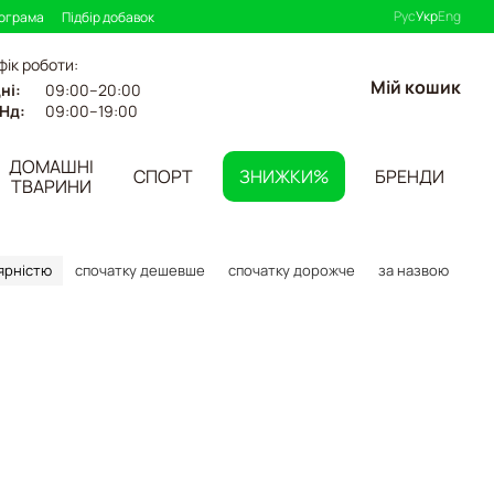
Рус
Укр
Eng
рограма
Підбір добавок
фік роботи:
Мій кошик
ні:
09:00–20:00
Нд:
09:00–19:00
ДОМАШНІ
СПОРТ
ЗНИЖКИ%
БРЕНДИ
ТВАРИНИ
ярністю
спочатку дешевше
спочатку дорожче
за назвою