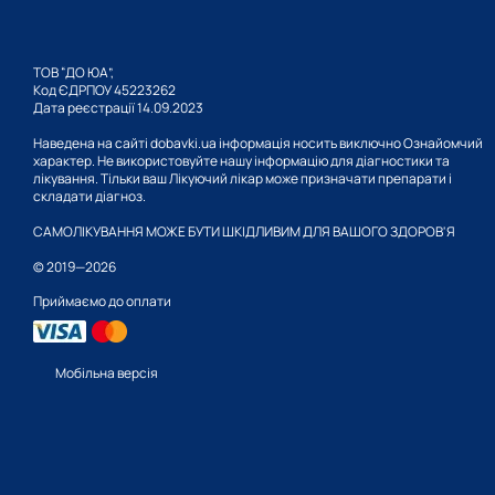
використання в засоб
стимулятора окислюва
ТОВ “ДО ЮА”,
Код ЄДРПОУ 45223262
Купити апельси
Дата реєстрації 14.09.2023
Наведена на сайті dobavki.ua інформація носить виключно Ознайомчий
Продукт у вигляді ефірно
характер. Не використовуйте нашу інформацію для діагностики та
при алергічних реакціях
лікування. Тільки ваш Лікуючий лікар може призначати препарати і
ознайомтеся з каталогом
складати діагноз.
САМОЛІКУВАННЯ МОЖЕ БУТИ ШКІДЛИВИМ ДЛЯ ВАШОГО ЗДОРОВ'Я
© 2019—2026
Приймаємо до оплати
Мобільна версія