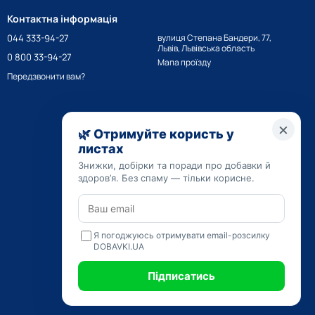
нтації;
Контактна інформація
телію.
044 333-94-27
вулиця Степана Бандери, 77,
Львів, Львівська область
0 800 33-94-27
Мапа проїзду
Передзвонити вам?
нити жири, усунути масляні плями. Обмежити застосування слід
бно купити апельсинове масло за доступною ціною,
службами, включно з Києвом.