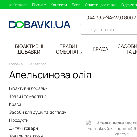
Перейти до основного контенту
🌿Каталог
Про нас
Контакти
Блог
Оплата і доставка
Відгуки 
044 333-94-27,
0 800 
БІОАКТИВНІ
ТРАВИ І
ЗАСОБИ
КРАСА
ДОБАВКИ
ГОМЕОПАТІЯ
ТА 
Головна
🌿Каталог
Апельсинова олія
Біоактивні добавки
Трави і гомеопатія
Краса
Засоби для душу та догляду
Продукти
Дитячі товари
Товари для дому