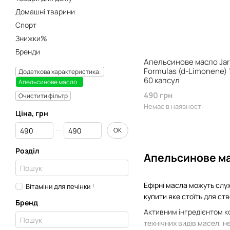
Домашні тварини
Спорт
Знижки%
Бренди
Апельсинове масло Ja
Formulas (d-Limonene) 
Додаткова характеристика:
60 капсул
Апельсинове масло
490 грн
Очистити фільтр
Немає в наявності
Ціна, грн
Від Ціна, грн
До Ціна, грн
ОК
Розділ
Апельсинове ма
Ефірні масла можуть служ
Вітаміни для печінки
1
купити яке стоїть для ст
Бренд
Активним інгредієнтом к
технічних видів масел, 