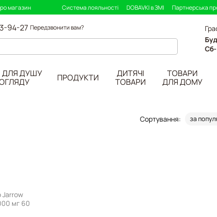
про магазин
Система лояльності
DOBAVKI в ЗМІ
Партнерська п
33-94-27
Передзвонити вам?
Гра
Буд
Сб-
 ДЛЯ ДУШУ
ДИТЯЧІ
ТОВАРИ
ПРОДУКТИ
ДОГЛЯДУ
ТОВАРИ
ДЛЯ ДОМУ
Сортування:
за попул