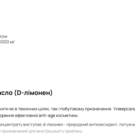
rrow
1000 мг
сло (D-лімонен)
ити як в технічних цілях, так і побутовому призначення. Універса
ворення ефективної anti-age косметики.
онцентрату виступає d-лімонен - ​​природний антиоксидант, потужн
не призначений для внутрішнього прийому.