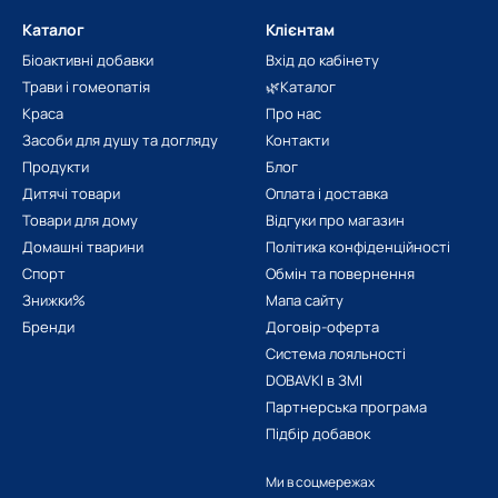
ах для зняття макіяжу, боротьби з висипом вугрів, небажаної пігме
Каталог
Клієнтам
льно-відновних процесів на клітинному рівні в верхньому шарі епі
Біоактивні добавки
Вхід до кабінету
Трави і гомеопатія
🌿Каталог
нове масло недорого
Краса
Про нас
Засоби для душу та догляду
Контакти
ї олії не токсичний. Активні інгредієнти здатні моментально розчи
Продукти
Блог
, індивідуальної непереносимості текстури або запаху. Якщо потрі
Дитячі товари
Оплата і доставка
 магазину Dobavki.ua. Доставка по всіх містах країни поштовими 
Товари для дому
Відгуки про магазин
Домашні тварини
Політика конфіденційності
Спорт
Обмін та повернення
Знижки%
Мапа сайту
Бренди
Договір-оферта
Система лояльності
DOBAVKI в ЗМІ
Партнерська програма
Підбір добавок
Ми в соцмережах