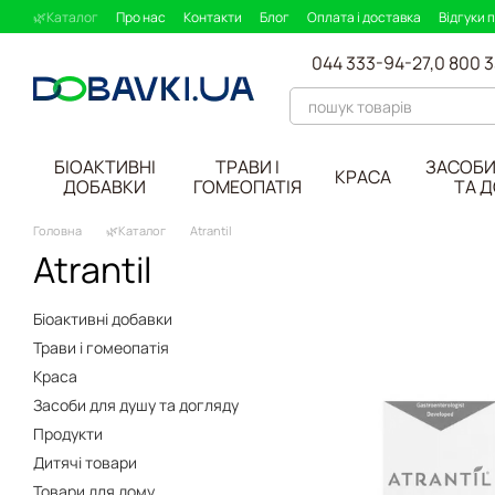
Перейти до основного контенту
🌿Каталог
Про нас
Контакти
Блог
Оплата і доставка
Відгуки 
044 333-94-27,
0 800 
БІОАКТИВНІ
ТРАВИ І
ЗАСОБИ
КРАСА
ДОБАВКИ
ГОМЕОПАТІЯ
ТА 
Головна
🌿Каталог
Atrantil
Atrantil
Біоактивні добавки
Трави і гомеопатія
Краса
Засоби для душу та догляду
Продукти
Дитячі товари
Товари для дому