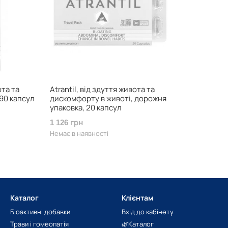
ота та
Atrantil, від здуття живота та
90 капсул
дискомфорту в животі, дорожня
упаковка, 20 капсул
1 126 грн
Немає в наявності
Каталог
Клієнтам
Біоактивні добавки
Вхід до кабінету
Трави і гомеопатія
🌿Каталог