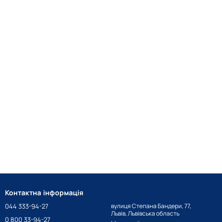
Контактна інформація
044 333-94-27
вулиця Степана Бандери, 77,
Львів, Львівська область
0 800 33-94-27