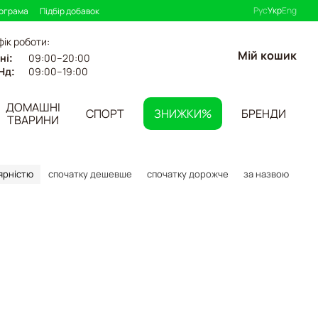
Рус
Укр
Eng
рограма
Підбір добавок
фік роботи:
Мій кошик
09:00–20:00
ні:
09:00–19:00
Нд:
ДОМАШНІ
СПОРТ
ЗНИЖКИ%
БРЕНДИ
ТВАРИНИ
ярністю
спочатку дешевше
спочатку дорожче
за назвою