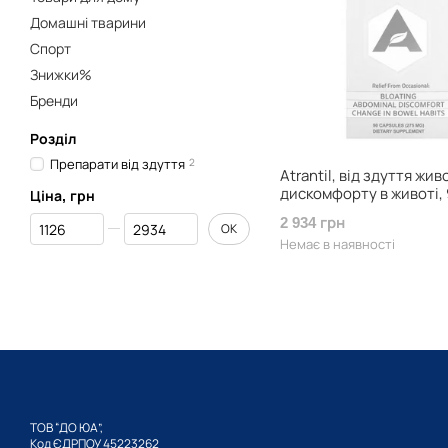
Домашні тварини
Спорт
Знижки%
Бренди
Розділ
Препарати від здуття
2
Atrantil, від здуття жив
дискомфорту в животі, 
Ціна, грн
Від Ціна, грн
До Ціна, грн
2 934 грн
ОК
Немає в наявності
ТОВ “ДО ЮА”,
Код ЄДРПОУ 45223262