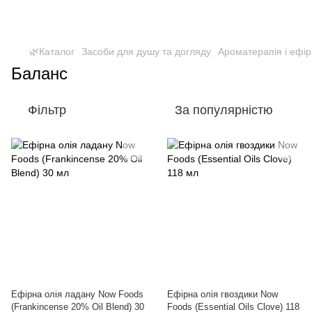
🌿Каталог
Засоби для душу та догляду
Ароматерапія і ефірн
Баланс
Фільтр
За популярністю
Ефірна олія ладану Now Foods
Ефірна олія гвоздики Now
(Frankincense 20% Oil Blend) 30
Foods (Essential Oils Clove) 118