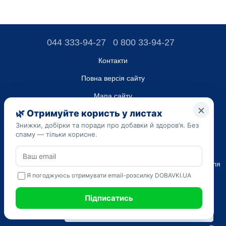
044 333-94-27
0 800 33-94-27
Контакти
Повна версія сайту
Мапа сайту
ТОВ “ДО ЮА”,
Код ЄДРПОУ 45223262
Дата реєстрації 14.09.2023
Наведена на сайті dobavki.ua інформація носить виключно
Ознайомчий характер. Не використовуйте нашу інформацію для
діагностики та лікування. Тільки ваш Лікуючий лікар може
призначати препарати і складати діагноз.
САМОЛІКУВАННЯ МОЖЕ БУТИ ШКІДЛИВИМ ДЛЯ ВАШОГО
ЗДОРОВ'Я