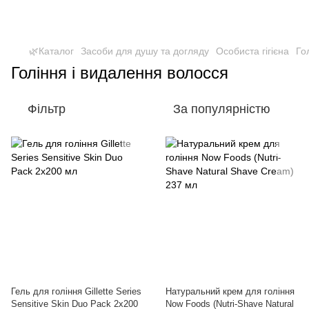
🌿Каталог
Засоби для душу та догляду
Особиста гігієна
Го
Гоління і видалення волосся
Фільтр
За популярністю
Гель для гоління Gillette Series
Натуральний крем для гоління
Sensitive Skin Duo Pack 2х200
Now Foods (Nutri-Shave Natural