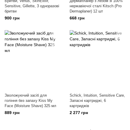
Бритви, Venus, SkinElixir,
Дермапланер з лезом зі 100%
Sensitive, Gillette, 3 одноразові
нержавіючої сталі Kitsch (Pro
бритви
Dermaplaner) 12 шт
900 грн
668 грн
Зволожуючий засіб для
Schick, Intuition, Sensitive Care,
гоління без запаху Kiss My
Запасні картриджі, 6
Face (Moisture Shave) 325 мл
картриджів
889 грн
2 277 грн