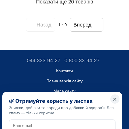
Показати ще 20 товарів
Назад
Вперед
1
з 9
044 333-94-27
0 800 33-94-27
Контакти
Повна версія сайту
Мапа сайту
ТОВ “ДО ЮА”,
Код ЄДРПОУ 45223262
Дата реєстрації 14.09.2023
Наведена на сайті dobavki.ua інформація носить виключно