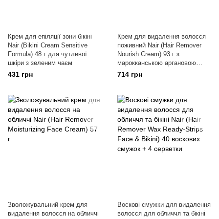
Крем для епіляції зони бікіні
Крем для видалення волосся
Nair (Bikini Cream Sensitive
поживний Nair (Hair Remover
Formula) 48 г для чутливої
Nourish Cream) 93 г з
шкіри з зеленим чаєм
марокканською аргановою
олією та квіткою апельсина
431 грн
714 грн
Зволожувальний крем для
Воскові смужки для видалення
видалення волосся на обличчі
волосся для обличчя та бікіні