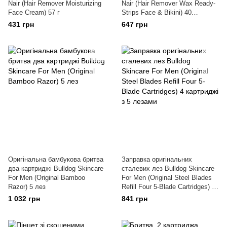
Nair (Hair Remover Moisturizing
Nair (Hair Remover Wax Ready-
Face Cream) 57 г
Strips Face & Bikini) 40
воскових смужок + 4 серветки
431 грн
647 грн
Оригінальна бамбукова бритва
Заправка оригінальних
два картриджі Bulldog Skincare
сталевих лез Bulldog Skincare
For Men (Original Bamboo
For Men (Original Steel Blades
Razor) 5 лез
Refill Four 5-Blade Cartridges) 4
картриджі з 5 лезами
1 032 грн
841 грн