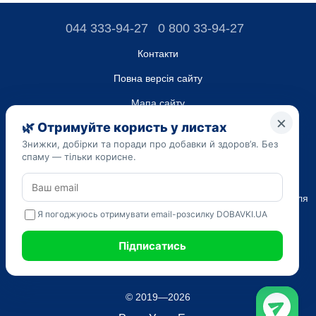
044 333-94-27
0 800 33-94-27
Контакти
Повна версія сайту
Мапа сайту
ТОВ “ДО ЮА”,
Код ЄДРПОУ 45223262
Дата реєстрації 14.09.2023
Наведена на сайті dobavki.ua інформація носить виключно
Ознайомчий характер. Не використовуйте нашу інформацію для
діагностики та лікування. Тільки ваш Лікуючий лікар може
призначати препарати і складати діагноз.
САМОЛІКУВАННЯ МОЖЕ БУТИ ШКІДЛИВИМ ДЛЯ ВАШОГО
ЗДОРОВ'Я
© 2019—2026