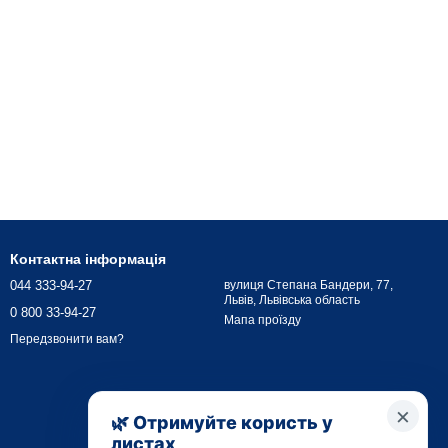
Контактна інформація
044 333-94-27
вулиця Степана Бандери, 77,
Львів, Львівська область
0 800 33-94-27
Мапа проїзду
Передзвонити вам?