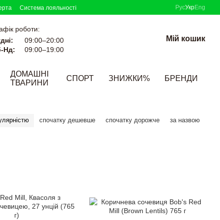
Рус
Укр
Eng
ерта
Система лояльності
афік роботи:
Мій кошик
дні:
09:00–20:00
-Нд:
09:00–19:00
ДОМАШНІ
СПОРТ
ЗНИЖКИ%
БРЕНДИ
ТВАРИНИ
улярністю
спочатку дешевше
спочатку дорожче
за назвою