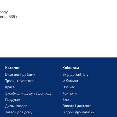
pany,
иця, 539 г
Каталог
Клієнтам
Біоактивні добавки
Вхід до кабінету
Трави і гомеопатія
🌿Каталог
Краса
Про нас
Засоби для душу та догляду
Контакти
Продукти
Блог
Дитячі товари
Оплата і доставка
Товари для дому
Відгуки про магазин