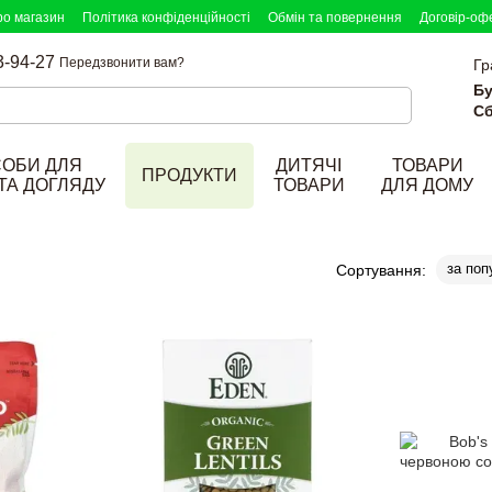
ро магазин
Політика конфіденційності
Обмін та повернення
Договір-оф
3-94-27
Передзвонити вам?
Гр
Бу
Сб
СОБИ ДЛЯ
ДИТЯЧІ
ТОВАРИ
ПРОДУКТИ
ТА ДОГЛЯДУ
ТОВАРИ
ДЛЯ ДОМУ
за поп
Сортування: