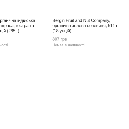
Органічна індійська
Bergin Fruit and Nut Company,
драса, гостра та
органічна зелена сочевиця, 511 г
цій (285 г)
(18 унцій)
807 грн
ності
Немає в наявності