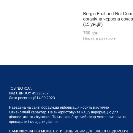
Bergin Fruit and Nut Com
органічна червона сочев
(19 унцій)
760 грн
Немає в наявності
ТОВ “ДО ЮА”,
Код ЄДРПОУ 45223262
Дата реєстрації 14.09.2023
Наведена на сайті dobavki.ua інформація носить виключно
Ознайомчий характер. Не використовуйте нашу інформацію для
діагностики та лікування. Тільки ваш Лікуючий лікар може призначати
препарати і складати діагноз.
САМОЛІКУВАННЯ МОЖЕ БУТИ ШКІДЛИВИМ ДЛЯ ВАШОГО ЗДОРОВ'Я