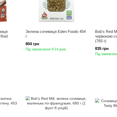
виця
Зелена сочевиця Eden Foods 454
Bob's Red Mi
c Red
г
червоною со
(765 г)
804 грн
835 грн
Під замовлення 9-14 днів
Під замовленн