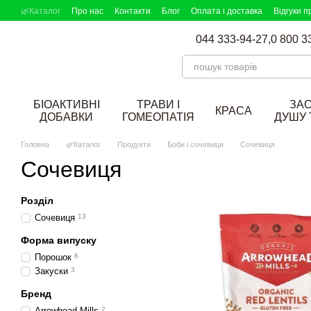
Перейти до основного контенту
🌿Каталог
Про нас
Контакти
Блог
Оплата і доставка
Відгуки п
DOBAVKI в ЗМІ
Партнерська програма
Підбір добавок
044 333-94-27,
0 800 3
БІОАКТИВНІ
ТРАВИ І
ЗА
КРАСА
ДОБАВКИ
ГОМЕОПАТІЯ
ДУШУ 
Головна
🌿Каталог
Продукти
Боби і сочевиця
Сочевиця
Сочевиця
Розділ
Сочевиця
13
Форма випуску
Порошок
6
Закуски
3
Бренд
Arrowhead Mills
2