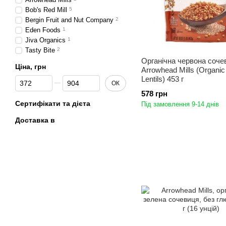
Bob's Red Mill
5
Bergin Fruit and Nut Company
2
Eden Foods
1
Jiva Organics
1
Tasty Bite
2
Органічна червона соче
Ціна, грн
Arrowhead Mills (Organi
Lentils) 453 г
Від Ціна, грн
До Ціна, грн
ОК
578 грн
Сертифікати та дієта
Під замовлення 9-14 днів
Доставка в