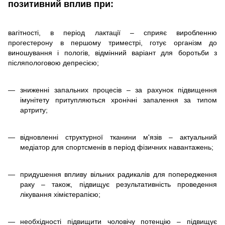
позитивний вплив при:
вагітності, в період лактації – сприяє виробленню
прогестерону в першому триместрі, готує організм до
виношування і пологів, відмінний варіант для боротьби з
післяпологовою депресією;
зниженні запальних процесів – за рахунок підвищення
імунітету притупляються хронічні запалення за типом
артриту;
відновленні структурної тканини м'язів – актуальний
медіатор для спортсменів в період фізичних навантажень;
придушення впливу вільних радикалів для попередження
раку – також, підвищує результативність проведення
лікування хімієтерапією;
необхідності підвищити чоловічу потенцію – підвищує