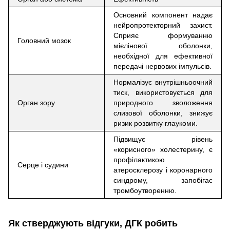
Основний компонент надає
нейропротекторний захист.
Сприяє формуванню
Головний мозок
мієлінової оболонки,
необхідної для ефективної
передачі нервових імпульсів.
Нормалізує внутрішньоочний
тиск, використовується для
Орган зору
природного зволоження
слизової оболонки, знижує
ризик розвитку глаукоми.
Підвищує рівень
«корисного» холестерину, є
профілактикою
Серце і судини
атеросклерозу і коронарного
синдрому, запобігає
тромбоутворенню.
Як стверджують відгуки, ДГК робить