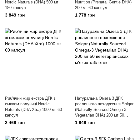
Nordic Naturals (DHA) 500 мг
Nutrition (Prenatal Gentle DHA)
180 капсул
200 мг 60 капсул
3 849 грн
1 778 грн
Риб'ячий жир екстра ДГК зі
Натуральна Омега 3 ДГК
смаком полуниці Nordic
рослинного походження Solgar
Naturals (DHA Xtra) 1000 мг 60
(Naturally Sourced Omega-3
капсул
Vegetarian DHA) 200 мг 50
вегетаріанських м'яких
2 468 грн
1 848 грн
таблеток