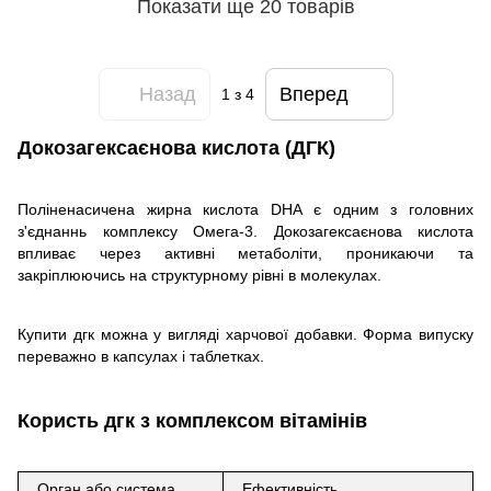
Показати ще 20 товарів
Назад
Вперед
1
з 4
Докозагексаєнова кислота (ДГК)
Поліненасичена жирна кислота DHA є одним з головних
з'єднаннь комплексу Омега-3. Докозагексаєнова кислота
впливає через активні метаболіти, проникаючи та
закріплюючись на структурному рівні в молекулах.
Купити дгк можна у вигляді харчової добавки. Форма випуску
переважно в капсулах і таблетках.
Користь дгк з комплексом вітамінів
Орган або система
Ефективність