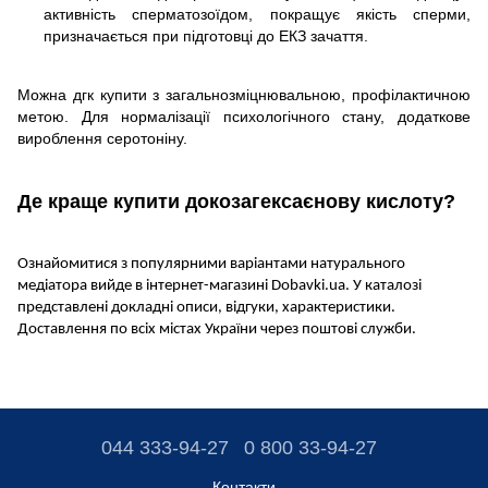
активність сперматозоїдом, покращує якість сперми,
призначається при підготовці до ЕКЗ зачаття.
Можна дгк купити з загальнозміцнювальною, профілактичною
метою. Для нормалізації психологічного стану, додаткове
вироблення серотоніну.
Де краще купити докозагексаєнову кислоту?
Ознайомитися з популярними варіантами натурального
медіатора вийде в інтернет-магазині Dobavki.ua. У каталозі
представлені докладні описи, відгуки, характеристики.
Доставлення по всіх містах України через поштові служби.
044 333-94-27
0 800 33-94-27
Контакти