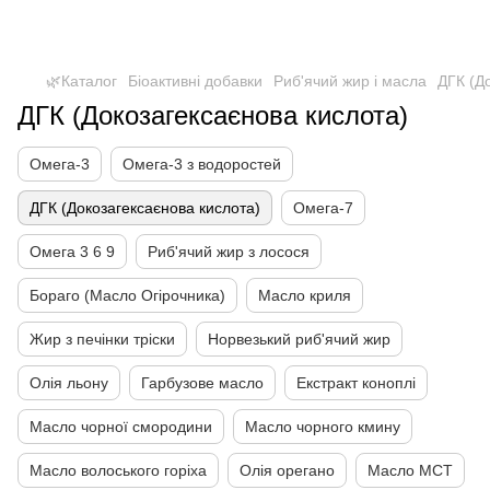
🌿Каталог
Біоактивні добавки
Риб'ячий жир і масла
ДГК (Д
ДГК (Докозагексаєнова кислота)
Омега-3
Омега-3 з водоростей
ДГК (Докозагексаєнова кислота)
Омега-7
Омега 3 6 9
Риб'ячий жир з лосося
Бораго (Масло Огірочника)
Масло криля
Жир з печінки тріски
Норвезький риб'ячий жир
Олія льону
Гарбузове масло
Екстракт коноплі
Масло чорної смородини
Масло чорного кмину
Масло волоського горіха
Олія орегано
Масло МСТ