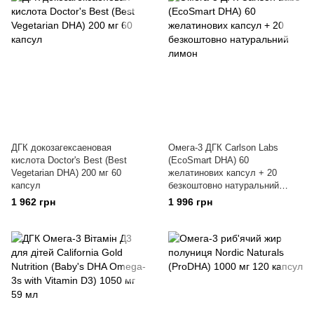
ДГК докозагексаеновая
Омега-3 ДГК Carlson Labs
кислота Doctor's Best (Best
(EcoSmart DHA) 60
Vegetarian DHA) 200 мг 60
желатинових капсул + 20
капсул
безкоштовно натуральний
лимон
1 962 грн
1 996 грн