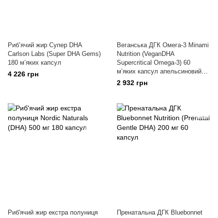
Рибʼячий жир Супер DHA
Веганська ДГК Омега-3 Minami
Carlson Labs (Super DHA Gems)
Nutrition (VeganDHA
180 мʼяких капсул
Supercritical Omega-3) 60
мʼяких капсул апельсиновий
4 226 грн
аромат
2 932 грн
Риб'ячий жир екстра полуниця
Пренатальна ДГК Bluebonnet