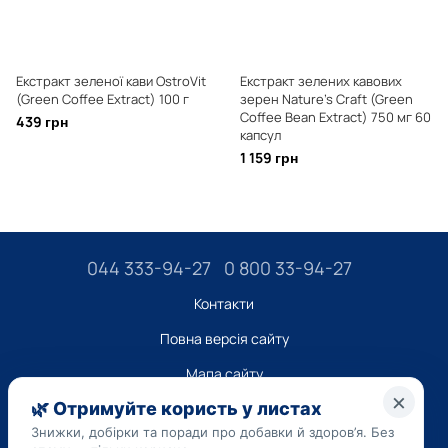
Екстракт зеленої кави OstroVit
Екстракт зелених кавових
(Green Coffee Extract) 100 г
зерен Nature's Craft (Green
Coffee Bean Extract) 750 мг 60
439 грн
капсул
1 159 грн
044 333-94-27
0 800 33-94-27
Контакти
Повна версія сайту
Мапа сайту
ТОВ “ДО ЮА”,
Код ЄДРПОУ 45223262