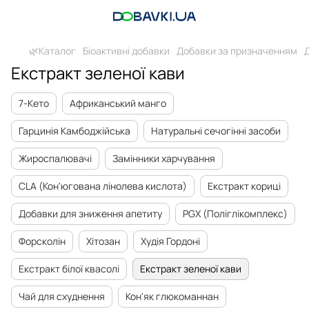
🌿Каталог
Біоактивні добавки
Добавки за призначенням
Екстракт зеленої кави
7-Кето
Африканський манго
Гарцинія Камбоджійська
Натуральні сечогінні засоби
Жироспалювачі
Замінники харчування
CLA (Кон'югована лінолева кислота)
Екстракт кориці
Добавки для зниження апетиту
PGX (Поліглікомплекс)
Форсколін
Хітозан
Худія Гордоні
Екстракт білої квасолі
Екстракт зеленої кави
Чай для схуднення
Кон'як глюкоманнан