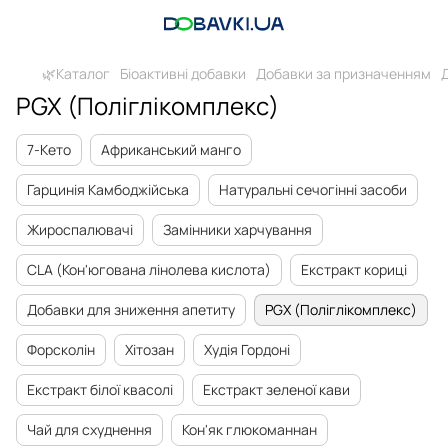
🌿Каталог
Біоактивні добавки
Добавки за призначенням
PGX (Поліглікомплекс)
7-Кето
Африканський манго
Гарцинія Камбоджійська
Натуральні сечогінні засоби
Жироспалювачі
Замінники харчування
CLA (Кон'югована лінолева кислота)
Екстракт кориці
Добавки для зниження апетиту
PGX (Поліглікомплекс)
Форсколін
Хітозан
Худія Гордоні
Екстракт білої квасолі
Екстракт зеленої кави
Чай для схуднення
Кон'як глюкоманнан