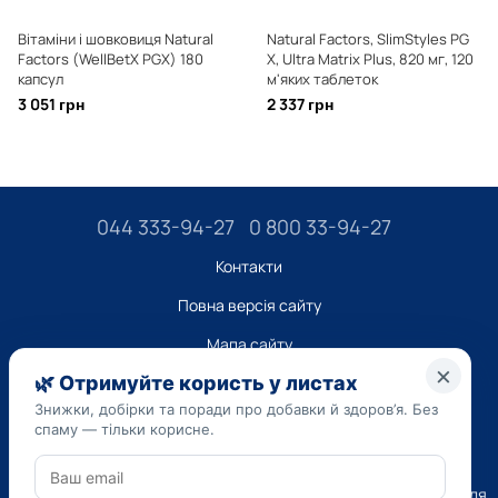
Вітаміни і шовковиця Natural
Natural Factors, SlimStyles PG
Factors (WellBetX PGX) 180
X, Ultra Matrix Plus, 820 мг, 120
капсул
м'яких таблеток
3 051 грн
2 337 грн
044 333-94-27
0 800 33-94-27
Контакти
Повна версія сайту
Мапа сайту
ТОВ “ДО ЮА”,
Код ЄДРПОУ 45223262
Дата реєстрації 14.09.2023
Наведена на сайті dobavki.ua інформація носить виключно
Ознайомчий характер. Не використовуйте нашу інформацію для