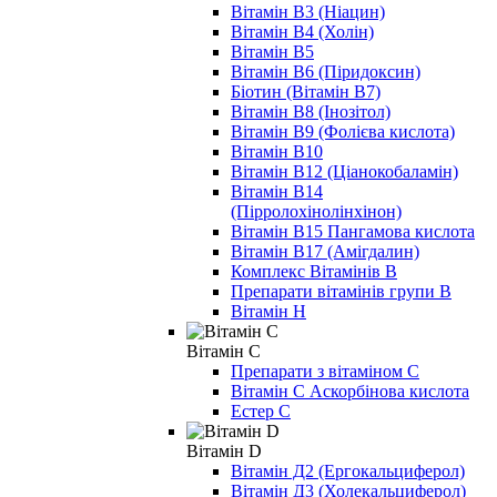
Вітамін B3 (Ніацин)
Вітамін B4 (Холін)
Вітамін B5
Вітамін В6 (Піридоксин)
Біотин (Вітамін B7)
Вітамін B8 (Інозітол)
Вітамін B9 (Фолієва кислота)
Вітамін B10
Вітамін B12 (Ціанокобаламін)
Вітамін В14
(Пірролохінолінхінон)
Вітамін B15 Пангамова кислота
Вітамін B17 (Амігдалин)
Комплекс Вітамінів B
Препарати вітамінів групи В
Вітамін Н
Вітамін C
Препарати з вітаміном С
Вітамін С Аскорбінова кислота
Естер С
Вітамін D
Вітамін Д2 (Ергокальциферол)
Вітамін Д3 (Холекальциферол)