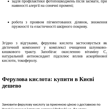
задля профілактики фотопошкоджень після засмаги, при
наявності алергії на сонячні промені;
робота з проявом пігментованих ділянок, зниження
пружності та еластичності шкірного покриву.
Згідно з відгуками, ферулова кислота застосовується як
дієтичний компонент у комплексі очищення шлунково-
кишкового тракту. Запобігає окисленню вітаміну С,
натуральний антиоксидант підсилює вплив аскорбінової
кислоти, токоферолу.
Ферулова кислота: купити в Києві
дешево
Замовити ферулову кислоту за приємною ціною з доставкою по