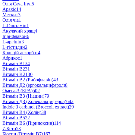
Олія Сача Інчі
5
Арахіс
14
Мескит
3
Олія чіа
1
L-Глютамін
1
Акулячий хрящ
4
Іприфлавон
6
L-аргінін
3
L-гістидин
2
Кальцій аскорбат
4
Абрикос
1
Вітамін B1
34
Вітамін B2
31
Вітамін K2
130
Вітамін B2 (Рибофлавін)
43
Вітамін Д2 (ергокальциферол)
8
Омега-3 (EPA)
502
Вітамін B3 (Ніацин)
79
Вітамін Д3 (Холекальциферол)
642
Indole 3 carbinol (Broccoli extract)
29
Вітамін B4 (Холін)
38
Вітамін B5
22
Вітамін В6 (Піридоксин)
114
7-Кето
53
Біотин (Вітамін B7)
167