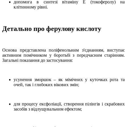
допомога в синтезі вітаміну Е (токоферолу) на
клітинному рівні.
Детально про ферулову кислоту
Основа представлена поліфенольним з'єднанням, виступає
активним помічником у боротьбі з передчасним старінням.
Загальні показання до застосування:
усунення зморшок – як мімічних у куточках рота та
очей, так і глибоких вікових змін;
для процесу ексфоліації, створення пілінгів і скрабових
засобів з відлущувальним ефектом;