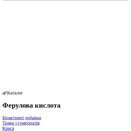
🌿Каталог
Ферулова кислота
Біоактивні добавки
Трави і гомеопатія
Краса