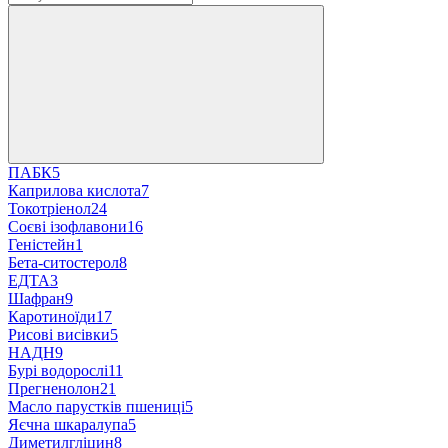
ПАБК
5
Каприлова кислота
7
Токотріенол
24
Соєві ізофлавони
16
Геністейн
1
Бета-ситостерол
8
ЕДТА
3
Шафран
9
Каротиноїди
17
Рисові висівки
5
НАДН
9
Бурі водорослі
11
Прегненолон
21
Масло парустків пшениці
5
Яєчна шкаралупа
5
Диметилгліцин
8