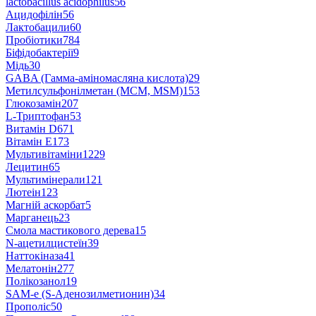
lactobacillus acidophilus
56
Ацидофілін
56
Лактобацили
60
Пробіотики
784
Біфідобактерії
9
Мідь
30
GABA (Гамма-аміномасляна кислота)
29
Метилсульфонілметан (МСМ, MSM)
153
Глюкозамін
207
L-Триптофан
53
Витамін D
671
Вітамін E
173
Мультивітаміни
1229
Лецитин
65
Мультимінерали
121
Лютеін
123
Магній аскорбат
5
Марганець
23
Смола мастикового дерева
15
N-ацетилцистеїн
39
Наттокіназа
41
Мелатонін
277
Полікозанол
19
SAM-e (S-Аденозилметионин)
34
Прополіс
50