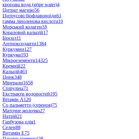
кропова вода (gripe water)
4
Цитрат магнію
56
Цитрусові біофлавоноїди
61
гамма ліноленова кислота
10
Морський колаген
18
Кораловий кальцій
17
Біосил
11
Антиоксиданти
1384
Куркумин
127
Куркума
193
Мікроелементи
14325
Кремній
22
Кальцій
463
Цинк
348
Мінерали
1658
Спіруліна
71
Екстракти водоростей
195
Вітамін А
120
Со пальметто (сереноя)
75
Маточне молочко
27
Натрій
21
Гарбузова олія
1
Селен
88
Витамін Е
75
Пагони пшениці
28