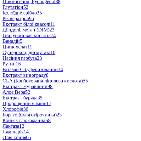
Пикногенол, Pycnogenol
38
Глутатіон
52
Колоїдне срібло
35
Ресвератрол
95
Екстракт білої квасолі
11
Дііндолілметан (DIM)
23
Гиалуроновая кислота
74
Ванадій
5
Цинк хелат
11
Супероксиддисмутаза
10
Насіння гарбуза
23
Рутин
16
Вітамін С буферизований
34
Екстракт винограду
8
CLA (Кон'югована лінолева кислота)
55
Екстракт журавлини
98
Алоє Вера
52
Екстракт буряка
35
Пророщений ячмінь
17
Хлорофіл
36
Бораго (Олія огірочника)
23
Коньяк глюкоманнан
8
Лактаза
12
Ламінарія
14
Олія криля
65