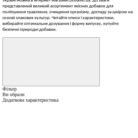
Україні можна в інтернет-магазині Dobavki.ua. До уваги
представлений великий асортимент якісних добавок для
поліпшення травлення, очищення організму, догляду за шкірою на
основі злакових культур. Читайте описи і характеристики,
вибирайте оптимальне дозування і форму випуску, купуйте
безпечні природні добавки.
Фільтр
Ви обрали
Додаткова характеристика