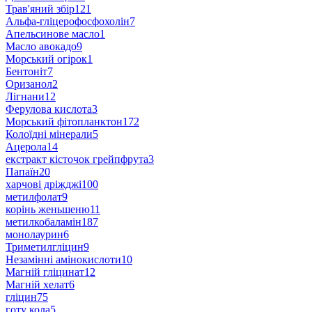
Трав'яний збір
121
Альфа-гліцерофосфохолін
7
Апельсинове масло
1
Масло авокадо
9
Морський огірок
1
Бентоніт
7
Оризанол
2
Лігнани
12
Ферулова кислота
3
Морський фітопланктон
172
Колоїдні мінерали
5
Ацерола
14
екстракт кісточок грейпфрута
3
Папаїн
20
харчові дріжджі
100
метилфолат
9
корінь женьшеню
11
метилкобаламін
187
монолаурин
6
Триметилгліцин
9
Незамінні амінокислоти
10
Магній гліцинат
12
Магній хелат
6
гліцин
75
готу кола
5