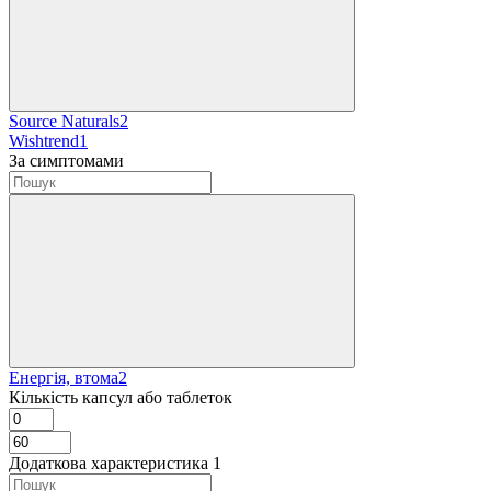
Source Naturals
2
Wishtrend
1
За симптомами
Енергія, втома
2
Кількість капсул або таблеток
Додаткова характеристика
‍
1