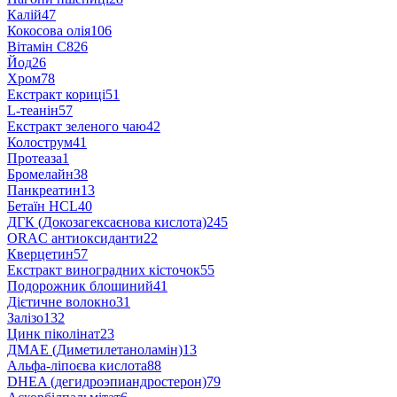
Калій
47
Кокосова олія
106
Вітамін С
826
Йод
26
Хром
78
Екстракт кориці
51
L-теанін
57
Екстракт зеленого чаю
42
Колострум
41
Протеаза
1
Бромелайн
38
Панкреатин
13
Бетаїн HCL
40
ДГК (Докозагексаєнова кислота)
245
ORAC антиоксиданти
22
Кверцетин
57
Екстракт виноградних кісточок
55
Подорожник блошиний
41
Дієтичне волокно
31
Залізо
132
Цинк піколінат
23
ДМАЕ (Диметилетаноламін)
13
Альфа-ліпоєва кислота
88
DHEA (дегидроэпиандростерон)
79