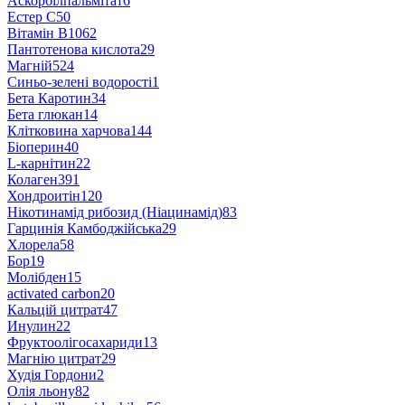
Аскорбілпальмітат
6
Естер С
50
Вітамін B
1062
Пантотенова кислота
29
Магній
524
Синьо-зелені водорості
1
Бета Каротин
34
Бета глюкан
14
Клітковина харчова
144
Біоперин
40
L-карнітин
22
Колаген
391
Хондроитін
120
Нікотинамід рибозид (Ніацинамід)
83
Гарцинія Камбоджійська
29
Хлорела
58
Бор
19
Молібден
15
activated carbon
20
Кальцій цитрат
47
Инулин
22
Фруктоолігосахариди
13
Магнію цитрат
29
Худія Гордони
2
Олія льону
82