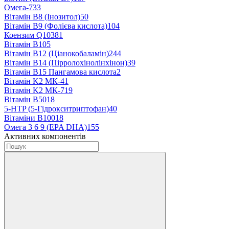
Омега-7
33
Вітамін B8 (Інозитол)
50
Вітамін B9 (Фолієва кислота)
104
Коензим Q10
381
Вітамін B10
5
Вітамін B12 (Ціанокобаламін)
244
Вітамін В14 (Пірролохінолінхінон)
39
Вітамін B15 Пангамова кислота
2
Вітамін K2 МК-4
1
Вітамін K2 МК-7
19
Вітамін B50
18
5-HTP (5-Гідрокситриптофан)
40
Вітаміни B100
18
Омега 3 6 9 (EPA DHA)
155
Активних компонентів