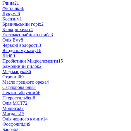
Глина
21
Фісташки
6
Лукума
6
Коензим
1
Бразильський горіх
2
Кальцій хелат
4
Екстракт чайного гриба
3
Олія Ему
8
Червоні водорості
3
Ягоди каму каму
16
Літій
9
Пробіотики Мікроелементи
15
Бджолиний пилок
2
Мед манука
86
Стронцій
9
Масло грецкого ореха
4
Сафлорова олія
3
Пектин яблучний
6
Птеростильбен
6
Олія МСТ
72
Морінга
27
Мигдаль
15
Олія чорного кмину
14
Фосфоліпіди
9
Баобаб
2