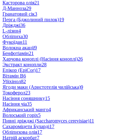
Касторова олія
21
Д-Манноза
29
Гранатовий сік
3
Перга (Бджолиний пилок)
19
Дріжджі
36
L-лізин
4
Обліпиха
30
Фукоїдан
11
Волокна акації
9
Бенфотіамін
21
Харчова коноплі (Насіння коноплі)
26
Экстракт конопли
28
Епікор (EpiCor)
17
Вітамін В
6
Убіхінол
82
Ягоди маки (Аристотелія чилійська)
9
Токоферол
23
Насіння соняшнику
15
Насіння чіа
35
Африканський манго
4
Волоський горіх
5
Пивні дріжджі (Saccharomyces cerevisiae)
11
Сахароміцети Буларді
17
Обліпихова олія
17
Натрій аскорбат
7