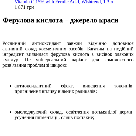
Vitamin C 15% with Ferulic Acid, Wishtrend, 1.3 л
1 871 грн
Ферулова кислота – джерело краси
Рослинний антиоксидант завжди відмінно доповнює
активний склад косметичних засобів. Багатим на подібний
інгредієнт виявилася ферулова кислота з висівок злакових
культур. Це універсальний варіант для комплексного
розв'язання проблем зі шкірою:
антиоксидантний ефект, виведення токсинів,
пригнічення впливу вільних радикалів;
омолоджуючий склад, освітлення потьмянілої дерми,
усунення пігментації, слідів постакне;