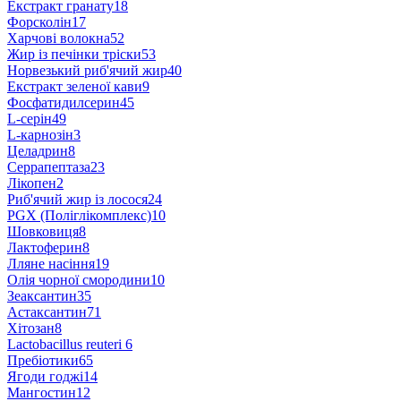
Екстракт гранату
18
Форсколін
17
Харчові волокна
52
Жир із печінки тріски
53
Норвезький риб'ячий жир
40
Екстракт зеленої кави
9
Фосфатидилсерин
45
L-серін
49
L-карнозін
3
Целадрин
8
Серрапептаза
23
Лікопен
2
Риб'ячий жир із лосося
24
PGX (Поліглікомплекс)
10
Шовковиця
8
Лактоферин
8
Лляне насіння
19
Олія чорної смородини
10
Зеаксантин
35
Астаксантин
71
Хітозан
8
Lactobacillus reuteri
6
Пребіотики
65
Ягоди годжі
14
Мангостин
12