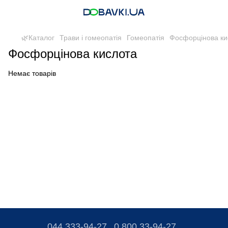
🌿Каталог
Трави і гомеопатія
Гомеопатія
Фосфорцінова ки
Фосфорцінова кислота
Немає товарів
044 333-94-27
0 800 33-94-27