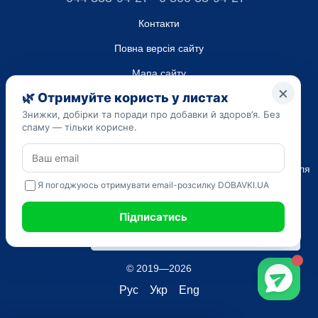
Контакти
Повна версія сайту
Мапа сайту
ТОВ “ДО ЮА”,
Код ЄДРПОУ 45223262
Дата реєстрації 14.09.2023
Наведена на сайті dobavki.ua інформація носить виключно
Ознайомчий характер. Не використовуйте нашу інформацію для
діагностики та лікування. Тільки ваш Лікуючий лікар може
призначати препарати і складати діагноз.
САМОЛІКУВАННЯ МОЖЕ БУТИ ШКІДЛИВИМ ДЛЯ ВАШОГО
ЗДОРОВ'Я
© 2019—2026
Рус
Укр
Eng