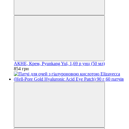
АКНЕ, Крем, Pyunkang Yul, 1,69 р унц (50 мл)
854 грн