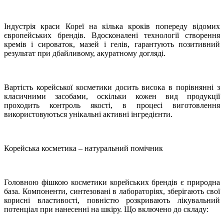
Індустрія краси Кореї на кілька кроків попереду відомих
європейських брендів. Вдосконалені технології створення
кремів і сироваток, мазей і гелів, гарантують позитивний
результат при дбайливому, акуратному догляді.
Вартість корейської косметики досить висока в порівнянні з
класичними засобами, оскільки кожен вид продукції
проходить контроль якості, в процесі виготовлення
використовуються унікальні активні інгредієнти.
Корейська косметика – натуральний помічник
Головною фішкою косметики корейських брендів є природна
база. Компоненти, синтезовані в лабораторіях, зберігають свої
корисні властивості, повністю розкривають лікувальний
потенціал при нанесенні на шкіру. Що включено до складу: