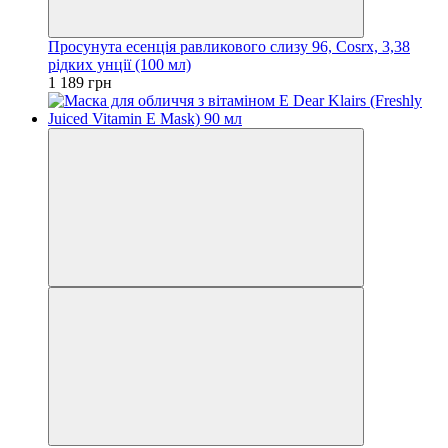
Просунута есенція равликового слизу 96, Cosrx, 3,38
рідких унції (100 мл)
1 189 грн