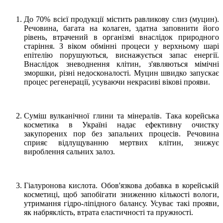
До 70% всієї продукції містить равликову слиз (муцин).
Речовина, багата на колаген, здатна заповнити його
рівень, втрачений в організмі внаслідок природного
старіння. З віком обмінні процеси у верхньому шарі
епітелію порушуються, виснажується запас енергії.
Внаслідок зневоднення клітин, з'являються мімічні
зморшки, різні недосконалості. Муцин швидко запускає
процес регенерації, усуваючи некрасиві вікові прояви.
Суміш вулканічної глини та мінералів. Така корейська
косметика в Україні надає ефективну очистку
закупорених пор без запальних процесів. Речовина
сприяє відлущуванню мертвих клітин, знижує
вироблення сальних залоз.
Гіалуронова кислота. Обов'язкова добавка в корейській
косметиці, щоб запобігати зниженню кількості вологи,
утримання гідро-ліпідного балансу. Усуває такі прояви,
як набряклість, втрата еластичності та пружності.