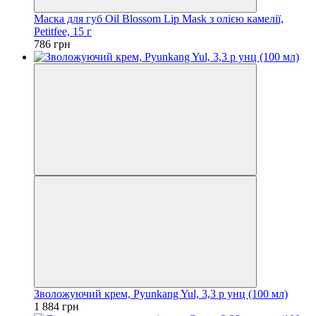
Маска для губ Oil Blossom Lip Mask з олією камелії,
Petitfee, 15 г
786 грн
Зволожуючий крем, Pyunkang Yul, 3,3 р унц (100 мл)
1 884 грн