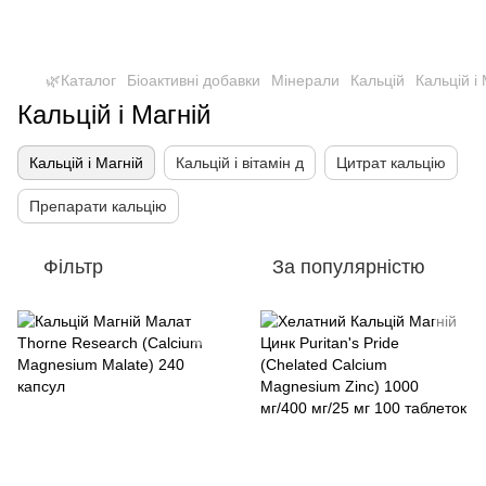
🌿Каталог
Біоактивні добавки
Мінерали
Кальцій
Кальцій і
Кальцій і Магній
Кальцій і Магній
Кальцій і вітамін д
Цитрат кальцію
Препарати кальцію
Фільтр
За популярністю