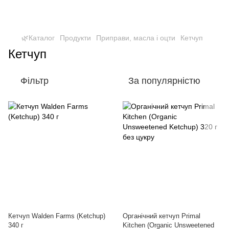
🌿Каталог
Продукти
Приправи, масла і оцти
Кетчуп
Кетчуп
Фільтр
За популярністю
Кетчуп Walden Farms (Ketchup)
Органічний кетчуп Primal
340 г
Kitchen (Organic Unsweetened