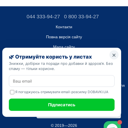
044 333-94-27
0 800 33-94-27
Контакти
Повна версія сайту
Мапа сайту
ТОВ “ДО ЮА”,
Код ЄДРПОУ 45223262
Дата реєстрації 14.09.2023
Наведена на сайті dobavki.ua інформація носить виключно
Ознайомчий характер. Не використовуйте нашу інформацію для
діагностики та лікування. Тільки ваш Лікуючий лікар може
призначати препарати і складати діагноз.
САМОЛІКУВАННЯ МОЖЕ БУТИ ШКІДЛИВИМ ДЛЯ ВАШОГО
ЗДОРОВ'Я
© 2019—2026