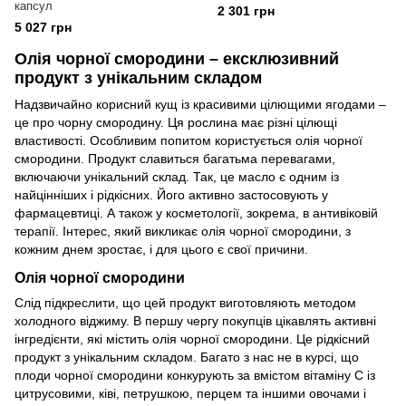
капсул
2 301 грн
5 027 грн
Олія чорної смородини – ексклюзивний
продукт з унікальним складом
Надзвичайно корисний кущ із красивими цілющими ягодами –
це про чорну смородину. Ця рослина має різні цілющі
властивості. Особливим попитом користується олія чорної
смородини. Продукт славиться багатьма перевагами,
включаючи унікальний склад. Так, це масло є одним із
найцінніших і рідкісних. Його активно застосовують у
фармацевтиці. А також у косметології, зокрема, в антивіковій
терапії. Інтерес, який викликає олія чорної смородини, з
кожним днем ​​зростає, і для цього є свої причини.
Олія чорної смородини
Слід підкреслити, що цей продукт виготовляють методом
холодного віджиму. В першу чергу покупців цікавлять активні
інгредієнти, які містить олія чорної смородини. Це рідкісний
продукт з унікальним складом. Багато з нас не в курсі, що
плоди чорної смородини конкурують за вмістом вітаміну С із
цитрусовими, ківі, петрушкою, перцем та іншими овочами і