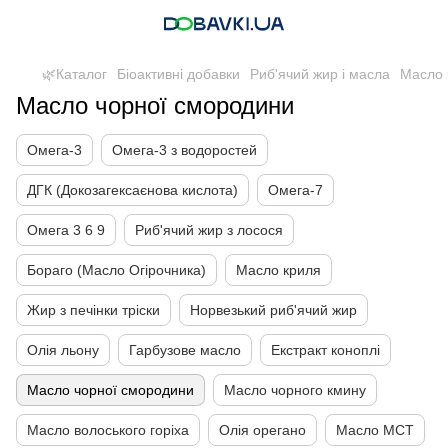
🌿Каталог
Біоактивні добавки
Риб'ячий жир і масла
Масло 
Масло чорної смородини
Омега-3
Омега-3 з водоростей
ДГК (Докозагексаєнова кислота)
Омега-7
Омега 3 6 9
Риб'ячий жир з лосося
Бораго (Масло Огірочника)
Масло криля
Жир з печінки тріски
Норвезький риб'ячий жир
Олія льону
Гарбузове масло
Екстракт коноплі
Масло чорної смородини
Масло чорного кмину
Масло волоського горіха
Олія орегано
Масло МСТ