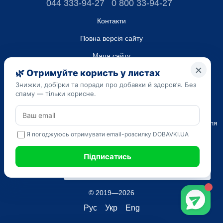
044 333-94-27
0 800 33-94-27
Контакти
Повна версія сайту
Мапа сайту
ТОВ “ДО ЮА”,
Код ЄДРПОУ 45223262
Дата реєстрації 14.09.2023
Наведена на сайті dobavki.ua інформація носить виключно
Ознайомчий характер. Не використовуйте нашу інформацію для
діагностики та лікування. Тільки ваш Лікуючий лікар може
призначати препарати і складати діагноз.
САМОЛІКУВАННЯ МОЖЕ БУТИ ШКІДЛИВИМ ДЛЯ ВАШОГО
ЗДОРОВ'Я
© 2019—2026
Рус
Укр
Eng