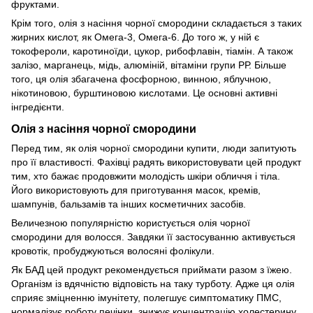
фруктами.
Крім того, олія з насіння чорної смородини складається з таких
жирних кислот, як Омега-3, Омега-6. До того ж, у ній є
токофероли, каротиноїди, цукор, рибофлавін, тіамін. А також
залізо, марганець, мідь, алюміній, вітаміни групи РР. Більше
того, ця олія збагачена фосфорною, винною, яблучною,
нікотиновою, бурштиновою кислотами. Це основні активні
інгредієнти.
Олія з насіння чорної смородини
Перед тим, як олія чорної смородини купити, люди запитують
про її властивості. Фахівці радять використовувати цей продукт
тим, хто бажає продовжити молодість шкіри обличчя і тіла.
Його використовують для приготування масок, кремів,
шампунів, бальзамів та інших косметичних засобів.
Величезною популярністю користується олія чорної
смородини для волосся. Завдяки її застосуванню активується
кровотік, пробуджуються волосяні фолікули.
Як БАД цей продукт рекомендується приймати разом з їжею.
Організм із вдячністю відповість на таку турботу. Адже ця олія
сприяє зміцненню імунітету, полегшує симптоматику ПМС,
нормалізує роботу печінки, знижує концентрацію холестерину