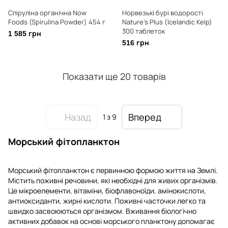
Спіруліна органічна Now
Норвезькі бурі водорості
Foods (Spirulina Powder) 454 г
Nature's Plus (Icelandic Kelp)
300 таблеток
1 585 грн
516 грн
Показати ще 20 товарів
Назад
Вперед
1
з 9
Морський фітопланктон
Морський фітопланктон є первинною формою життя на Землі.
Містить поживні речовини, які необхідні для живих організмів.
Це мікроелементи, вітаміни, біофлавоноїди, амінокислоти,
антиоксиданти, жирні кислоти. Поживні часточки легко та
швидко засвоюються організмом. Вживання біологічно
активних добавок на основі морського планктону допомагає