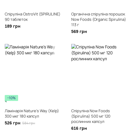
Спіруліна OstroVit (SPIRULINE)
Органічна спіруліна порошок
90 таблеток
Now Foods (Organic Spirulina)
113 г
189 грн
569 грн
−10%
Ламінарія Nature's Way (Kelp)
Спіруліна Now Foods
300 мкг 180 капсул
(Spirulina) 500 мг 120
рослинних капсул
526 грн
584 грн
616 грн