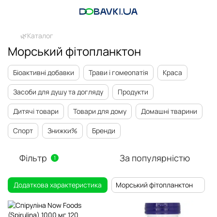
🌿Каталог
Морський фітопланктон
Біоактивні добавки
Трави і гомеопатія
Краса
Засоби для душу та догляду
Продукти
Дитячі товари
Товари для дому
Домашні тварини
Спорт
Знижки%
Бренди
Фільтр
За популярністю
1
Додаткова характеристика
Морський фітопланктон