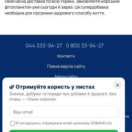
своєчасна доставка по всій Україні. Замовляйте морський
фітопланктон уже сьогодні й зараз. Ця супердобавка
необхідна для підтримки здорового способу життя.
044 333-94-27
0 800 33-94-27
Контакти
Повна версія сайту
Мапа сайту
ТОВ “ДО ЮА”,
Код ЄДРПОУ 45223262
Дата реєстрації 14.09.2023
Наведена на сайті dobavki.ua інформація носить виключно
Ознайомчий характер. Не використовуйте нашу інформацію для
діагностики та лікування. Тільки ваш Лікуючий лікар може
призначати препарати і складати діагноз.