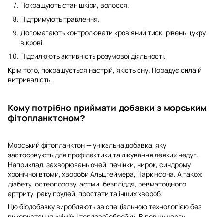
Покращують стан шкіри, волосся.
Підтримують травлення.
Допомагають контролювати кров'яний тиск, рівень цукру
в крові.
Підсилюють активність розумової діяльності.
Крім того, покращується настрій, якість сну. Порадує сила й
витривалість.
Кому потрібно приймати добавки з морським
фітопланктоном?
Морський фітопланктон — унікальна добавка, яку
застосовують для профілактики та лікування деяких недуг.
Наприклад, захворювань очей, печінки, нирок, синдрому
хронічної втоми, хвороби Альцгеймера, Паркінсона. А також
діабету, остеопорозу, астми, безпліддя, ревматоїдного
артриту, раку грудей, простати та інших хвороб.
Цю біодобавку виробляють за спеціальною технологією без
використання «хімії» і теплової обробки. В першу чергу