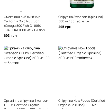
2
Омега 800 риб'ячий жир
Спіруліна Swanson (Spirulina)
California Gold Nutrition
500 мг 180 таблеток
(Omega 800 Fish Oil 80%
495 грн
EPA/DHA) 1000 мг 30 м'яких
капсул
603 грн
2
Органічна спіруліна Swanson
Спіруліна Now Foods (Certified
(100% Certified Organic
Organic Spirulina) 500 мг 500