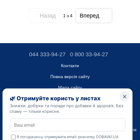
Назад
Вперед
1
з 4
044 333-94-27
0 800 33-94-27
Контакти
Повна версія сайту
Мапа сайту
ТОВ “ДО ЮА”,
Код ЄДРПОУ 45223262
Дата реєстрації 14.09.2023
Наведена на сайті dobavki.ua інформація носить виключно
Ознайомчий характер. Не використовуйте нашу інформацію для
діагностики та лікування. Тільки ваш Лікуючий лікар може