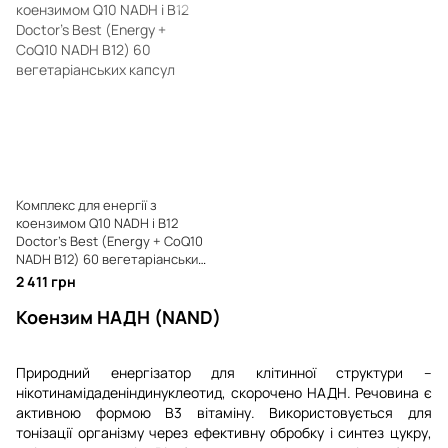
Комплекс для енергії з
коензимом Q10 NADH і B12
Doctor's Best (Energy + CoQ10
NADH B12) 60 вегетаріанських
капсул
2 411 грн
Коензим НАДН (NAND)
Природний енергізатор для клітинної структури –
нікотинамідаденіндинуклеотид, скорочено НАДН. Речовина є
активною формою В3 вітаміну. Використовується для
тонізації організму через ефективну обробку і синтез цукру,