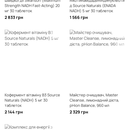
швидкої дії Swanson (Maximum
нікотинамідаденіндинуклеоти
Strength NADH Fast-Acting) 20
д Source Naturals (ENADA
мг 30 таблеток
NADH) 5 мг 30 таблеток
2 833 грн
1 566 грн
Кофермент вітаміну B3 Source
Майстер очищувач, Master
Naturals (NADH) 5 мг 30
Cleanse, лимонадний дієта,
таблеток
pHion Balance, 960 мл
2 144 грн
2 329 грн