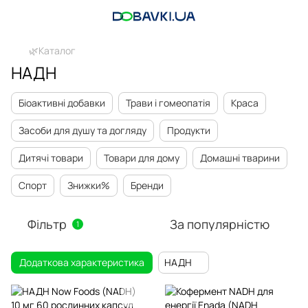
🌿Каталог
НАДН
Біоактивні добавки
Трави і гомеопатія
Краса
Засоби для душу та догляду
Продукти
Дитячі товари
Товари для дому
Домашні тварини
Спорт
Знижки%
Бренди
Фільтр
За популярністю
1
Додаткова характеристика
НАДН