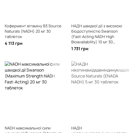
Кофермент вітаміну B3 Source
НАДН швидкої дії з високою
Naturals (NADH) 20 мг 30
біодоступністю Swanson
таблеток
(Fast-Acting NADH High
Bioavailability) 10 мг 30
4 113 грн
таблеток
1 731 грн
NADH максимальної сили
НАДН