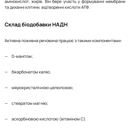
амінокислот, жирів. Він бере участь у формуванні мембрани
та диханні клітини, відтворенні кислоти АТФ.
Склад біодобавки НАДН
Активна поживна речовина працює з такими компонентами:
D-манітом;
бікарбонатом калію;
мікрокристалічною целюлозою;
стеаратом магнію;
аскорбіновою кислотою (вітаміном С).