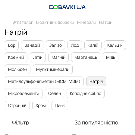
🌿Каталог
Біоактивні добавки
Мінерали
Натрій
Натрій
Бор
Ванадій
Залізо
Йод
Калій
Кальцій
Кремній
Літій
Магній
Марганець
Мідь
Молібден
Мультимінерали
Метилсульфонілметан (МСМ, MSM)
Натрій
Мікроелементи
Селен
Колоїдне срібло
Стронцій
Хром
Цинк
Фільтр
За популярністю