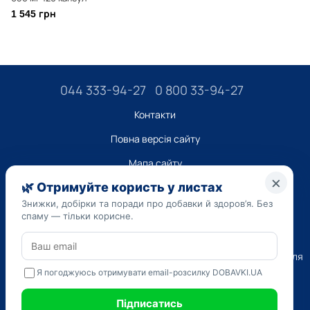
1 545 грн
044 333-94-27
0 800 33-94-27
Контакти
Повна версія сайту
Мапа сайту
ТОВ “ДО ЮА”,
Код ЄДРПОУ 45223262
Дата реєстрації 14.09.2023
Наведена на сайті dobavki.ua інформація носить виключно
Ознайомчий характер. Не використовуйте нашу інформацію для
діагностики та лікування. Тільки ваш Лікуючий лікар може
призначати препарати і складати діагноз.