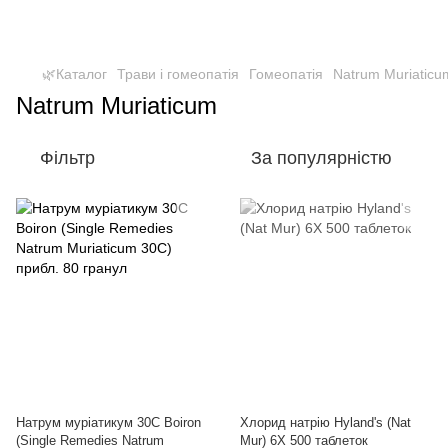
🌿Каталог
Трави і гомеопатія
Гомеопатія
Natrum Muriaticu
Natrum Muriaticum
Фільтр
За популярністю
Натрум муріатикум 30C Boiron
Хлорид натрію Hyland's (Nat
(Single Remedies Natrum
Mur) 6X 500 таблеток