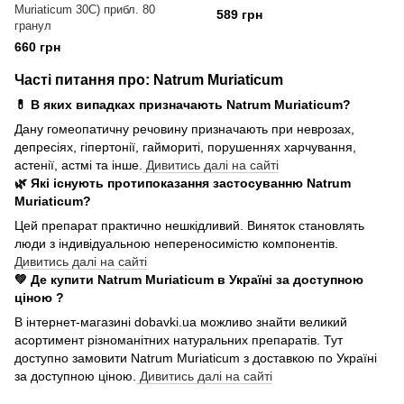
Muriaticum 30C) прибл. 80
589 грн
гранул
660 грн
Часті питання про: Natrum Muriaticum
💊 В яких випадках призначають Natrum Muriaticum?
Дану гомеопатичну речовину призначають при неврозах,
депресіях, гіпертонії, гаймориті, порушеннях харчування,
астенії, астмі та інше.
Дивитись далі на сайті
🌿 Які існують протипоказання застосуванню Natrum
Muriaticum?
Цей препарат практично нешкідливий. Виняток становлять
люди з індивідуальною непереносимістю компонентів.
Дивитись далі на сайті
💚 Де купити Natrum Muriaticum в Україні за доступною
ціною ?
В інтернет-магазині dobavki.ua можливо знайти великий
асортимент різноманітних натуральних препаратів. Тут
доступно замовити Natrum Muriaticum з доставкою по Україні
за доступною ціною.
Дивитись далі на сайті