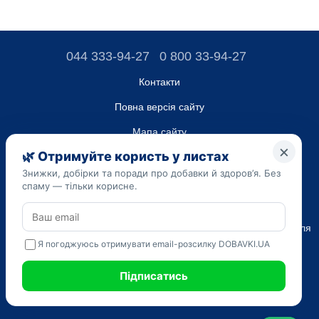
044 333-94-27
0 800 33-94-27
Контакти
Повна версія сайту
Мапа сайту
ТОВ “ДО ЮА”,
Код ЄДРПОУ 45223262
Дата реєстрації 14.09.2023
Наведена на сайті dobavki.ua інформація носить виключно
Ознайомчий характер. Не використовуйте нашу інформацію для
діагностики та лікування. Тільки ваш Лікуючий лікар може
призначати препарати і складати діагноз.
САМОЛІКУВАННЯ МОЖЕ БУТИ ШКІДЛИВИМ ДЛЯ ВАШОГО
ЗДОРОВ'Я