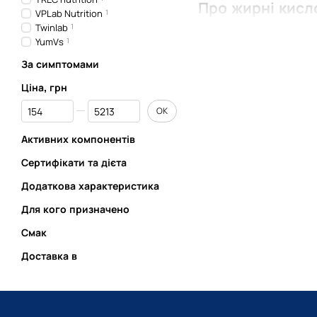
Про жирні кисл
VPLab Nutrition
1
Twinlab
1
YumVs
1
Жирні кислоти є складов
За симптомами
Вітаміни омега 3, 6, 9 –
Ціна, грн
Від Ціна, грн
До Ціна, грн
ОК
Активних компонентів
Корисні властив
Сертифікати та дієта
Додаткова характеристика
Для кого призначено
При нормальній роботі в
Смак
знижують імунну функцію
Доставка в
профілактики захвор