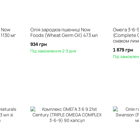
і Now
Олія зародків пшениці Now
Омега 3-6-9
1130 мг
Foods (Wheat Germ Oil) 473 мл
(Complete O
смаком лим
934 грн
1 879 грн
Під замовлення 2-3 дня
Під замовлен