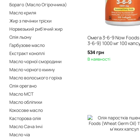
Бораго (Масло Огірочника)
Масло криля
Жир з печінки тріски
Норвезький риб'ячий жир
Олія льону
Омега 3-6-9 Now Foods
3-6-9) 1000 мг 100 капс
Гарбузове масло
534 грн
Екстракт коноплі
В наявності
Масло чорної смородини
Масло чорного кмину
Масло волоського горіха
Олія орегано
Масло МСТ
Масло обліпихи
Кокосове масло
Касторова олія
Масло Сача Інчі
Масло чіа