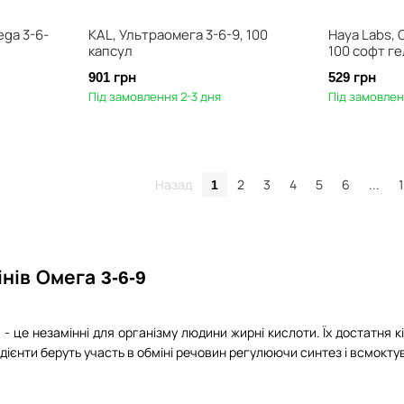
ega 3-6-
KAL, Ультраомега 3-6-9, 100
Haya Labs, 
капсул
100 софт ге
901 грн
529 грн
Під замовлення 2-3 дня
Під замовлен
Назад
2
3
4
5
6
...
1
нів Омега 3-6-9
 це незамінні для організму людини жирні кислоти. Їх достатня кі
редієнти беруть участь в обміні речовин регулюючи синтез і всмоктув