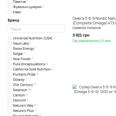
Пакетик
1
Жувальні цукерки
1
Кава
1
Омега 3-6-9 Nordic Natu
Бренд
(Complete Omega) 473 
смаком лимона
3 021 грн
Universal Nutrition (USA)
1
Під замовлення 2-3 дня
Haya Labs
1
Swiss Energy
1
Solgar
1
Now Foods
7
Pure Encapsulations
6
California Gold Nutrition
1
Puritan's Pride
8
Solaray
1
21st Century
3
Swanson
54
Carlson
2
OstroVit
4
Nature's Way
3
Nature's Plus
1
Source Naturals
2