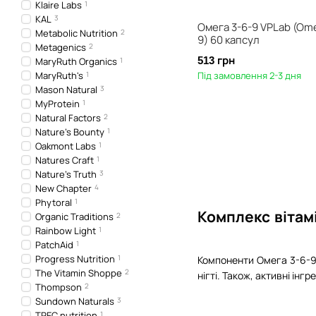
Klaire Labs
1
KAL
3
Омега 3-6-9 VPLab (Om
Metabolic Nutrition
2
9) 60 капсул
Metagenics
2
513 грн
MaryRuth Organics
1
MaryRuth's
1
Під замовлення 2-3 дня
Mason Natural
3
MyProtein
1
Natural Factors
2
Nature's Bounty
1
Oakmont Labs
1
Natures Craft
1
Nature's Truth
3
New Chapter
4
Phytoral
1
Комплекс вітамі
Organic Traditions
2
Rainbow Light
1
PatchAid
1
Progress Nutrition
1
Компоненти Омега 3-6-9 -
The Vitamin Shoppe
2
нігті. Також, активні інг
Thompson
2
Sundown Naturals
3
TREC nutrition
1