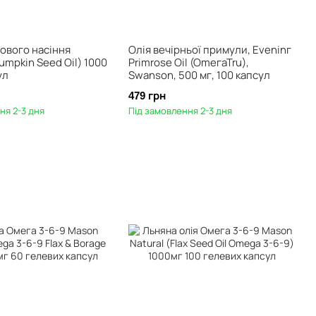
зового насіння
Олія вечірньої примули, Eveninг
mpkin Seed Oil) 1000
Primrose Oil (OmeгaTru),
ул
Swanson, 500 мг, 100 капсул
479 грн
ня 2-3 дня
Під замовлення 2-3 дня