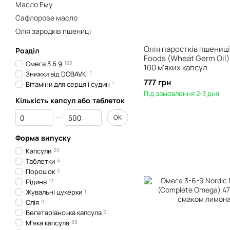
Масло Ему
Сафлорове масло
Олія зародків пшениці
Олія паростків пшениц
Розділ
Foods (Wheat Germ Oil) 
Омега 3 6 9
193
100 м'яких капсул
Знижки від DOBAVKI
1
777 грн
Вітаміни для серця і судин
1
Під замовлення 2-3 дня
Кількість капсул або таблеток
Від Кількість капсул або таблеток
До Кількість капсул або таблеток
ОК
Форма випуску
Капсули
20
Таблетки
4
Порошок
5
Рідина
17
Жувальні цукерки
1
Олія
9
Вегетаріанська капсула
3
М'яка капсула
88