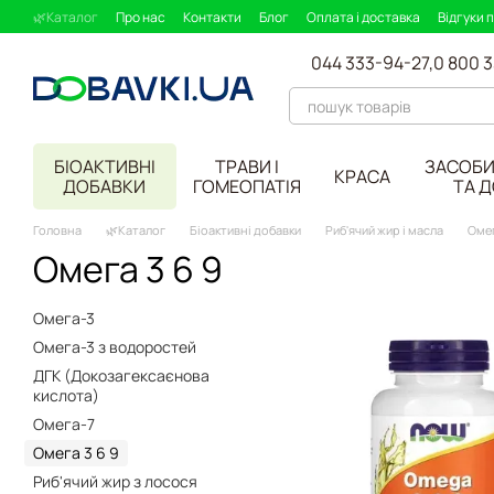
Перейти до основного контенту
🌿Каталог
Про нас
Контакти
Блог
Оплата і доставка
Відгуки 
044 333-94-27,
0 800 
БІОАКТИВНІ
ТРАВИ І
ЗАСОБИ
КРАСА
ДОБАВКИ
ГОМЕОПАТІЯ
ТА 
Головна
🌿Каталог
Біоактивні добавки
Риб'ячий жир і масла
Омег
Омега 3 6 9
Омега-3
Омега-3 з водоростей
ДГК (Докозагексаєнова
кислота)
Омега-7
Омега 3 6 9
Риб'ячий жир з лосося