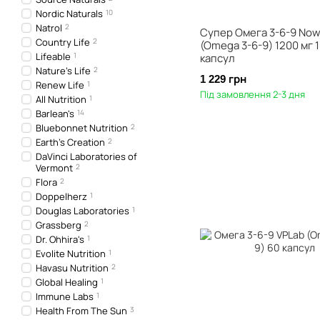
Nordic Naturals
10
Natrol
2
Супер Омега 3-6-9 Now
Country Life
2
(Omega 3-6-9) 1200 мг 
Lifeable
1
капсул
Nature's Life
2
1 229 грн
Renew Life
1
Під замовлення 2-3 дня
All Nutrition
1
Barlean's
14
Bluebonnet Nutrition
2
Earth's Creation
2
DaVinci Laboratories of
Vermont
2
Flora
2
Doppelherz
1
Douglas Laboratories
1
Grassberg
2
Dr. Ohhira's
1
Evolite Nutrition
1
Havasu Nutrition
2
Global Healing
1
Immune Labs
1
Health From The Sun
3