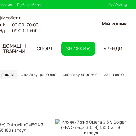
Рус
Укр
Eng
рограма
Підбір добавок
фік роботи:
Мій кошик
09:00–20:00
ні:
09:00–19:00
Нд:
ДОМАШНІ
СПОРТ
ЗНИЖКИ%
БРЕНДИ
ТВАРИНИ
ярністю
спочатку дешевше
спочатку дорожче
за назвою