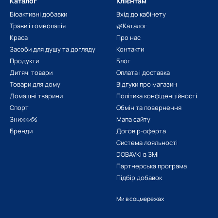
Каталог
Клієнтам
ору, хорошого стану епітелію, волосяних фолікул;
Біоактивні добавки
Вхід до кабінету
Трави і гомеопатія
🌿Каталог
ного холестерину і виведення вільних радикалів;
Краса
Про нас
Засоби для душу та догляду
Контакти
Продукти
Блог
асного старіння;
Дитячі товари
Оплата і доставка
Товари для дому
Відгуки про магазин
ався здоровий плід з повноцінним мозком і нервовими зв'язками;
Домашні тварини
Політика конфіденційності
Спорт
Обмін та повернення
Знижки%
Мапа сайту
ію, усунення хворобливості в суглобах, цілісності кісткової структу
Бренди
Договір-оферта
Система лояльності
ювань онкологічного типу;
DOBAVKI в ЗМІ
Партнерська програма
Підбір добавок
у діабету 2-го типу, боротьби з ожирінням і зайвою вагою.
Ми в соцмережах