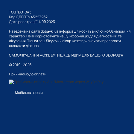
підтримки гостроти з
ТОВ “ДО ЮА”,
Код ЄДРПОУ 45223262
розщеплення небезпеч
Дата реєстрації 14.09.2023
Наведена на сайті dobavki.ua інформація носить виключно Ознайомчий
характер. Не використовуйте нашу інформацію для діагностики та
профілактики передч
лікування. Тільки ваш Лікуючий лікар може призначати препарати і
складати діагноз.
САМОЛІКУВАННЯ МОЖЕ БУТИ ШКІДЛИВИМ ДЛЯ ВАШОГО ЗДОРОВ'Я
вагітні, щоб сформув
© 2019—2026
Приймаємо до оплати
регуляції рівня кальц
Мобільна версія
профілактики захвор
попередження розвитк