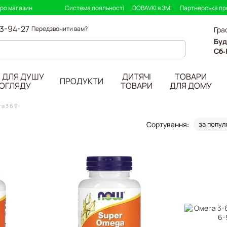
про магазин
Система лояльності
DOBAVKI в ЗМІ
Партнерська п
33-94-27
Передзвонити вам?
Гра
Буд
Сб-
 ДЛЯ ДУШУ
ДИТЯЧІ
ТОВАРИ
ПРОДУКТИ
ДОГЛЯДУ
ТОВАРИ
ДЛЯ ДОМУ
а 3 6 9
Сортування:
за попул