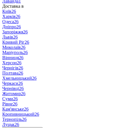
Лаванда
1
Доставка в
Київ
26
Харків
26
Одеса
26
Дніпро
26
Запоріжжя
26
Львів
26
Кривий Ріг
26
Миколаїв
26
Маріуполь
26
Вінниця
26
Херсон
26
Чернігів
26
Полтава
26
Хмельницький
26
Черкаси
26
Чернівці
26
Житомир
26
Суми
26
Рівне
26
Кам'янське
26
Кропивницький
26
Тернопіль
26
Луцьк
26