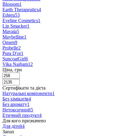
Blossom
1
Earth Therapeutics
4
Edgeu
53
Eveline Cosmetics
1
Lip Smacker
1
Mavala
5
Maybelline
1
Onsen
9
Probelle
2
Pura D'or
1
SuncoatGirl
6
Vika Nailjam
12
Ціна, грн
Сертифікати та дієта
Натуральні компоненти
1
Без хімікатів
4
Без аромату
1
Нетоксичний
5
Етичний продукт
4
Для кого призначено
Для дітей
4
Запах