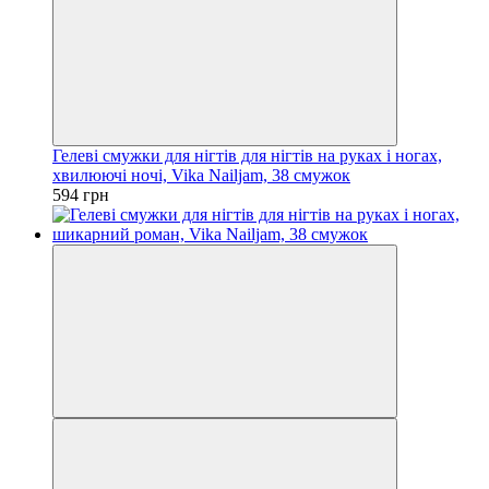
Гелеві смужки для нігтів для нігтів на руках і ногах,
хвилюючі ночі, Vika Nailjam, 38 смужок
594 грн