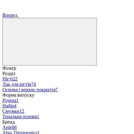
Вперед
Фільтр
Розділ
Нігті
22
Лак для нігтів
74
Основа і верхнє покриття
7
Форма випуску
Рідина
1
Набір
4
Смужки
12
Тональна основа
1
Бренд
Ardell
6
Abra Therapeutics
1