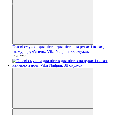
Гелеві смужки для нігтів для нігтів на руках і ногах,
гламур і рум'янець, Vika Nailjam, 38 смужок
594 грн