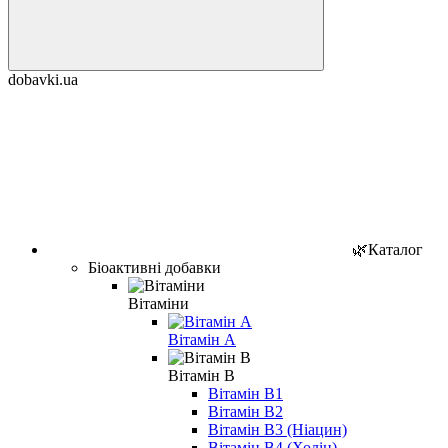
dobavki.ua
🌿Каталог
Біоактивні добавки
Вітаміни
Вітамін A
Вітамін B
Вітамін B1
Вітамін B2
Вітамін B3 (Ніацин)
Вітамін B4 (Холін)