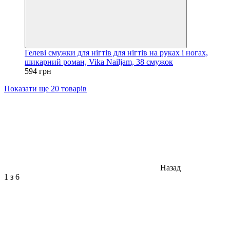
Гелеві смужки для нігтів для нігтів на руках і ногах,
шикарний роман, Vika Nailjam, 38 смужок
594 грн
Показати ще 20 товарів
Назад
1
з 6