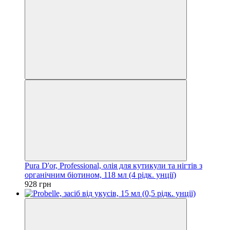
Pura D'or, Professional, олія для кутикули та нігтів з
органічним біотином, 118 мл (4 рідк. унції)
928 грн