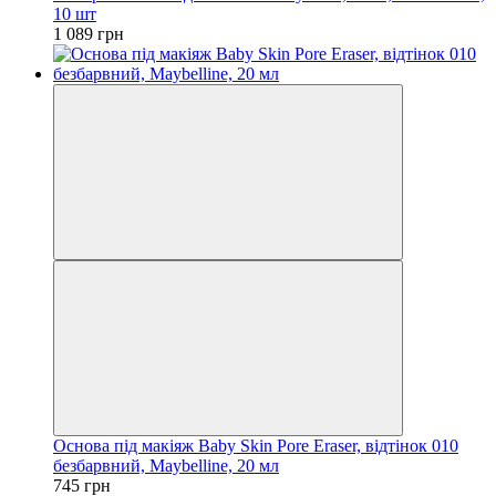
10 шт
1 089 грн
Основа під макіяж Baby Skin Pore Eraser, відтінок 010
безбарвний, Maybelline, 20 мл
745 грн