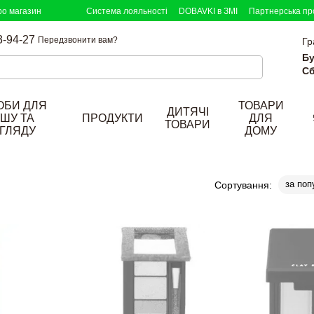
ро магазин
Система лояльності
DOBAVKI в ЗМІ
Партнерська пр
3-94-27
Передзвонити вам?
Гр
Бу
Сб
ОБИ ДЛЯ
ТОВАРИ
ДИТЯЧІ
ШУ ТА
ПРОДУКТИ
ДЛЯ
ТОВАРИ
ГЛЯДУ
ДОМУ
за поп
Сортування: