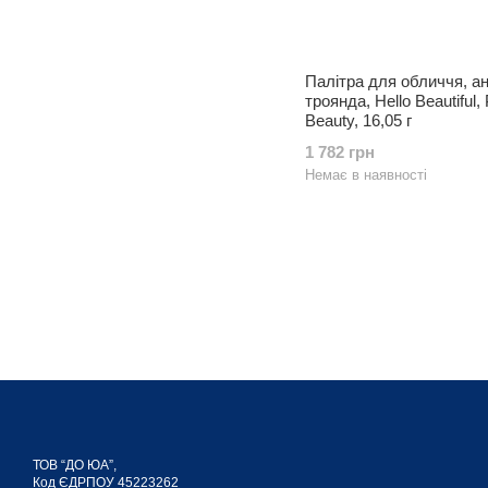
Палітра для обличчя, ан
троянда, Hello Beautiful, 
Beauty, 16,05 г
1 782 грн
Немає в наявності
ТОВ “ДО ЮА”,
Код ЄДРПОУ 45223262