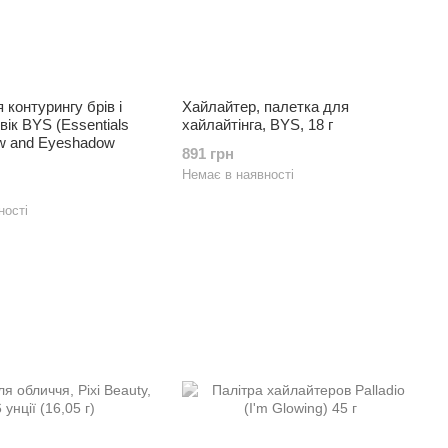
 контурингу брів і
Хайлайтер, палетка для
вік BYS (Essentials
хайлайтінга, BYS, 18 г
ow and Eyeshadow
891 грн
Немає в наявності
ності