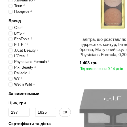
Хайлайтер
Тени
4
Предмет
4
Бренд
Clio
6
BYS
2
EcoTools
1
Палітра, що розставляє 
підкреслює контур, Інт
E.L.F.
12
бронза, Матуючий скуль
J.Cat Beauty
3
Physicians Formula, 0,30 
L'Oreal
2
Physicians Formula
2
1 403 грн
Pixi Beauty
4
Під замовлення 9-14 днів
Palladio
1
W7
1
Wet n Wild
1
За симптомами
Ціна, грн
Від Ціна, грн
До Ціна, грн
ОК
Сертифікати та дієта