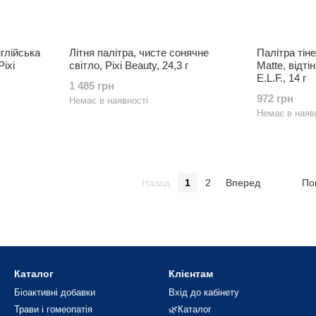
глійська
Літня палітра, чисте сонячне
Палітра тіне
Pixi
світло, Pixi Beauty, 24,3 г
Matte, відті
E.L.F., 14 г
1 485 грн
972 грн
Немає в наявності
Немає в наяв
Назад
1
2
Вперед
По
Каталог
Клієнтам
Біоактивні добавки
Вхід до кабінету
Трави і гомеопатія
🌿Каталог