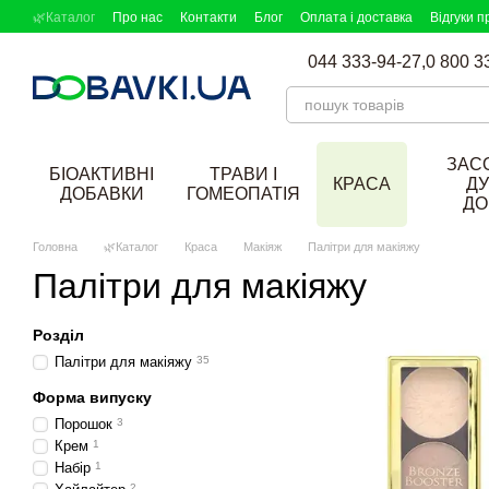
Перейти до основного контенту
🌿Каталог
Про нас
Контакти
Блог
Оплата і доставка
Відгуки п
044 333-94-27,
0 800 3
ЗАС
БІОАКТИВНІ
ТРАВИ І
КРАСА
ДУ
ДОБАВКИ
ГОМЕОПАТІЯ
ДО
Головна
🌿Каталог
Краса
Макіяж
Палітри для макіяжу
Палітри для макіяжу
Розділ
Палітри для макіяжу
35
Форма випуску
Порошок
3
Крем
1
Набір
1
2