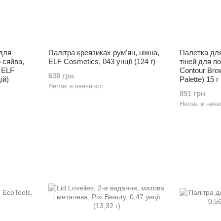
 для
Палітра креязиках рум'ян, ніжна,
Палетка для
 сяйва,
ELF Cosmetics, 043 унції (124 г)
тіней для по
, ELF
Contour Br
638 грн
ій)
Palette) 15 г
Немає в наявності
891 грн
Немає в наяв