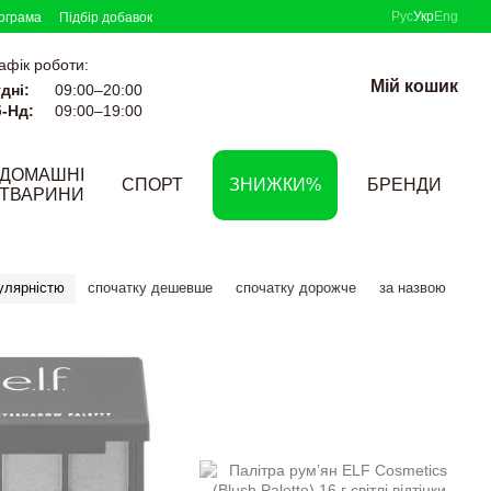
Рус
Укр
Eng
ограма
Підбір добавок
афік роботи:
Мій кошик
дні:
09:00–20:00
-Нд:
09:00–19:00
ДОМАШНІ
СПОРТ
ЗНИЖКИ%
БРЕНДИ
ТВАРИНИ
улярністю
спочатку дешевше
спочатку дорожче
за назвою