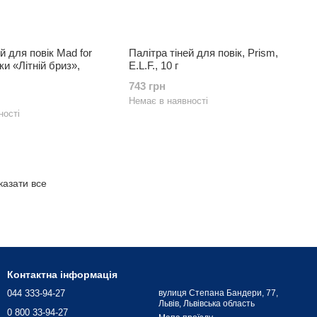
й для повік Mad for
Палітра тіней для повік, Prism,
нки «Літній бриз»,
E.L.F., 10 г
743 грн
Немає в наявності
ності
казати все
Контактна інформація
044 333-94-27
вулиця Степана Бандери, 77,
Львів, Львівська область
0 800 33-94-27