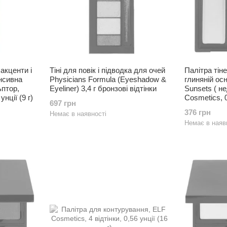
акценти і
Тіні для повік і підводка для очей
Палітра тіне
енсивна
Physicians Formula (Eyeshadow &
глиняній осн
птор,
Eyeliner) 3,4 г бронзові відтінки
Sunsets ( не
унції (9 г)
Cosmetics, 0,
697 грн
376 грн
Немає в наявності
Немає в наяв