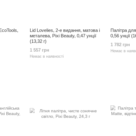
EcoTools,
Lid Lovelies, 2-е видання, матова і
Палітра для 
металева, Pixi Beauty, 0,47 унції
0,56 унції (1
(13,32 г)
1 782 грн
1 557 грн
Немає в наяв
Немає в наявності