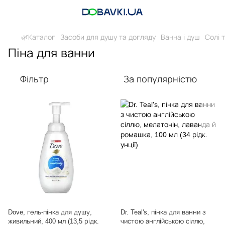
🌿Каталог
Засоби для душу та догляду
Ванна і душ
Солі т
Піна для ванни
Фільтр
За популярністю
Dove, гель-пінка для душу,
Dr. Teal's, пінка для ванни з
живильний, 400 мл (13,5 рідк.
чистою англійською сіллю,