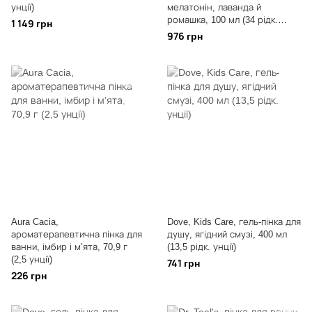
унції)
мелатонін, лаванда й
ромашка, 100 мл (34 рідк.
1 149 грн
унції)
976 грн
Aura Cacia,
Dove, Kids Care, гель-пінка для
ароматерапевтична пінка для
душу, ягідний смузі, 400 мл
ванни, імбир і м’ята, 70,9 г
(13,5 рідк. унції)
(2,5 унції)
741 грн
226 грн