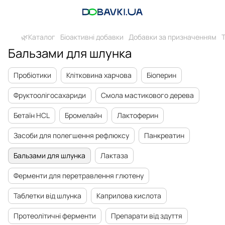
🌿Каталог
Біоактивні добавки
Добавки за призначенням
Бальзами для шлунка
Пробіотики
Клітковина харчова
Біоперин
Фруктоолігосахариди
Смола мастикового дерева
Бетаїн HCL
Бромелайн
Лактоферин
Засоби для полегшення рефлюксу
Панкреатин
Бальзами для шлунка
Лактаза
Ферменти для перетравлення глютену
Таблетки від шлунка
Каприлова кислота
Протеолітичні ферменти
Препарати від здуття