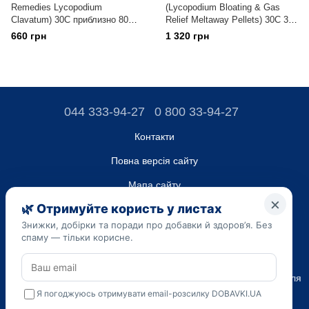
Remedies Lycopodium
(Lycopodium Bloating & Gas
Clavatum) 30C приблизно 80
Relief Meltaway Pellets) 30C 3
гранул
пробірки по 80 гранул
660 грн
1 320 грн
044 333-94-27
0 800 33-94-27
Контакти
Повна версія сайту
Мапа сайту
ТОВ “ДО ЮА”,
Код ЄДРПОУ 45223262
Дата реєстрації 14.09.2023
Наведена на сайті dobavki.ua інформація носить виключно
Ознайомчий характер. Не використовуйте нашу інформацію для
діагностики та лікування. Тільки ваш Лікуючий лікар може
призначати препарати і складати діагноз.