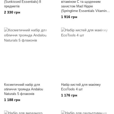
(Sunkissed Essentials) 8
вітаміном C та щоденним
предметів
захистом Mad Hippie
(Springtime Essentials Vitamin C
2 330 грн
& Daily Protective Serum) 6 шт
1 916 грн
Косметичний набір для
Набір кистей для макіяжу
обличчя троянда Andalou
EcoTools 4 шт
Naturals 5 флаконів
1 176 грн
1 188 грн