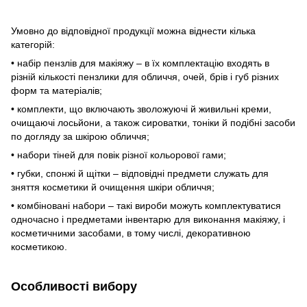
Умовно до відповідної продукції можна віднести кілька
категорій:
• набір пензлів для макіяжу – в їх комплектацію входять в
різній кількості пензлики для обличчя, очей, брів і губ різних
форм та матеріалів;
• комплекти, що включають зволожуючі й живильні креми,
очищаючі лосьйони, а також сироватки, тоніки й подібні засоби
по догляду за шкірою обличчя;
• набори тіней для повік різної кольорової гами;
• губки, спонжі й щітки – відповідні предмети служать для
зняття косметики й очищення шкіри обличчя;
• комбіновані набори – такі вироби можуть комплектуватися
одночасно і предметами інвентарю для виконання макіяжу, і
косметичними засобами, в тому числі, декоративною
косметикою.
Особливості вибору