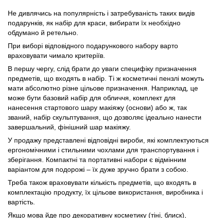
Не дивлячись на популярність і затребуваність таких видів
подарунків, як набір для краси, вибирати їх необхідно
обдумано й ретельно.
При виборі відповідного подарункового набору варто
враховувати чимало критеріїв.
В першу чергу, слід брати до уваги специфіку призначення
предметів, що входять в набір. Ті ж косметичні пензлі можуть
мати абсолютно різне цільове призначення. Наприклад, це
може бути базовий набір для обличчя, комплект для
нанесення стартового шару макіяжу (основи) або ж, так
званий, набір скульптування, що дозволяє ідеально нанести
завершальний, фінішний шар макіяжу.
У продажу представлені відповідні вироби, які комплектуються
ергономічними і стильними чохлами для транспортування і
зберігання. Компактні та портативні набори є відмінним
варіантом для подорожі – їх дуже зручно брати з собою.
Треба також враховувати кількість предметів, що входять в
комплектацію продукту, їх цільове використання, виробника і
вартість.
Якщо мова йде про декоративну косметику (тіні, блиск),