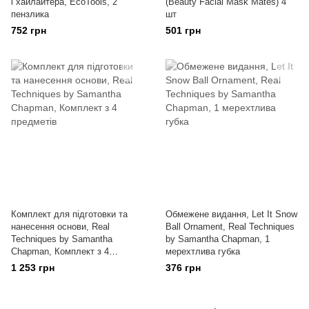
і хайлайтера, EcoTools, 2
(Beauty Facial Mask Mates) 4
пензлика
шт
752 грн
501 грн
Комплект для підготовки та
Обмежене видання, Let It Snow
нанесення основи, Real
Ball Ornament, Real Techniques
Techniques by Samantha
by Samantha Chapman, 1
Chapman, Комплект з 4
мерехтлива губка
предметів
1 253 грн
376 грн