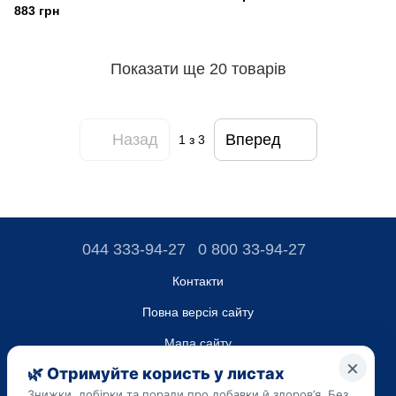
і фіговий лист
883 грн
Показати ще 20 товарів
Назад
Вперед
1
з 3
044 333-94-27
0 800 33-94-27
Контакти
Повна версія сайту
Мапа сайту
ТОВ “ДО ЮА”,
Код ЄДРПОУ 45223262