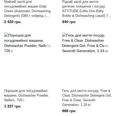
Мийний засіб для
Рідкий засіб для миття
посудомийних машин Grab
дитячих пляшечок і посуду
Green (Automatic Dishwashing
ATTITUDE (Little One Baby
Detergent) 1080 г чебрець і
Bottle & Dishwashing Liquid) 700
лист інжиру
мл грушевий нектар
2 420 грн
940 грн
Порошок для посудомийної
Гель для миття посуду, Free &
машини, Dishwasher Powder,
Clear, Dishwasher Detergent Gel,
Nellie's, 726 г
Free & Clear, Seventh
Generation, 1.19 кг
1 337 грн
988 грн