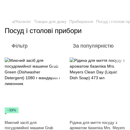
🌿Каталог
Товари для дому
Прибирання
Посуд і столові п
Посуд і столові прибори
Фільтр
За популярністю
−39%
Миючий засіб для
Рідина для миття посуду з
посудомийної машини Grab
ароматом базиліка Mrs. Meyers