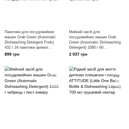
Пакетики для посудомийних
Мийний засіб для
машин Grab Green (Automatic
посудомийних машин Grab
Dishwashing Detergent Pods)
Green (Automatic Dishwashing
432 г 24 пакетики аромат
Detergent) 1080 г 60
мандарина і лимонної трави
завантажень без
899 грн
2 037 грн
ароматизаторів