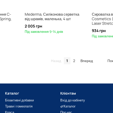
ення C-
Mederma, Силіконова серветка
Сироватка в
pSpring,
від шрамів, маленька, 4 шт
Cosmetics (
Laser Stret
2 005 грн
934 грн
Під замовлення 9-14 днів
Під замовленн
Назад
1
2
Вперед
Пок
Каталог
Клієнтам
Біоактивні добавки
Вхід до кабінету
Трави і гомеопатія
🌿Каталог
Краса
Про нас