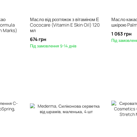
као
Масло від розтяжок з вітаміном Е
Масло какао
Formula
Cococare (Vitamin E Skin Oil) 120
шкірою Palm
h Marks)
мл
1 063 грн
674 грн
Під замовленн
Під замовлення 9-14 днів