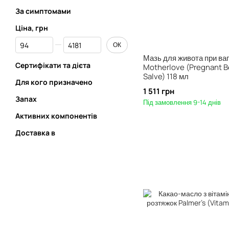
За симптомами
Ціна, грн
Від Ціна, грн
До Ціна, грн
ОК
Мазь для живота при ваг
Сертифікати та дієта
Motherlove (Pregnant B
Salve) 118 мл
Для кого призначено
1 511 грн
Запах
Під замовлення 9-14 днів
Активних компонентів
Доставка в