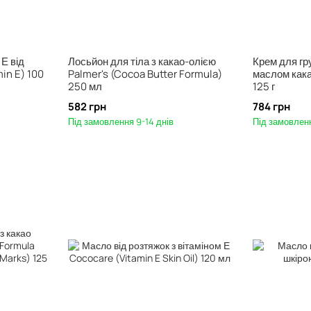
Е від
Лосьйон для тіла з какао-олією
Крем для гр
in E) 100
Palmer's (Cocoa Butter Formula)
маслом кака
250 мл
125 г
582 грн
784 грн
Під замовлення 9-14 днів
Під замовленн