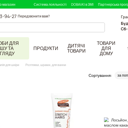
ро магазин
Система лояльності
DOBAVKI в ЗМІ
Партнерська прог
33-94-27
Передзвонити вам?
Гра
Буд
Сб-
ОБИ ДЛЯ
ТОВАРИ
ДИТЯЧІ
ШУ ТА
ПРОДУКТИ
ДЛЯ
ТОВАРИ
ГЛЯДУ
ДОМУ
пія для шкіри
Розтяжки, шрами, для ванни
и
Сортування:
за по