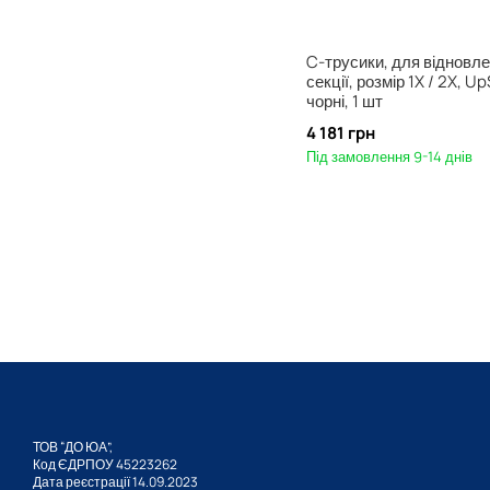
C-трусики, для відновл
секції, розмір 1X / 2X, U
чорні, 1 шт
4 181 грн
Під замовлення 9-14 днів
ТОВ “ДО ЮА”,
Код ЄДРПОУ 45223262
Дата реєстрації 14.09.2023