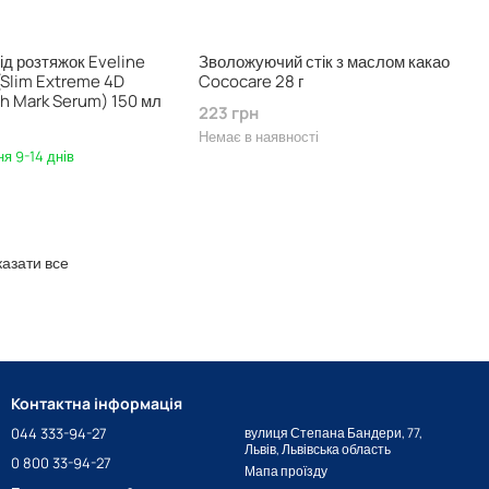
ід розтяжок Eveline
Зволожуючий стік з маслом какао
Slim Extreme 4D
Cococare 28 г
ch Mark Serum) 150 мл
223 грн
Немає в наявності
я 9-14 днів
азати все
Контактна інформація
044 333-94-27
вулиця Степана Бандери, 77,
Львів, Львівська область
0 800 33-94-27
Мапа проїзду