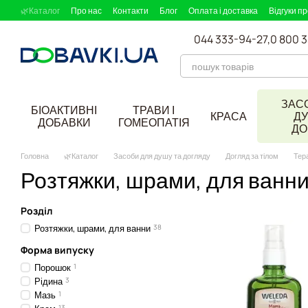
Перейти до основного контенту
🌿Каталог
Про нас
Контакти
Блог
Оплата і доставка
Відгуки п
044 333-94-27,
0 800 
ЗАС
БІОАКТИВНІ
ТРАВИ І
КРАСА
ДУ
ДОБАВКИ
ГОМЕОПАТІЯ
ДО
Головна
🌿Каталог
Засоби для душу та догляду
Догляд за тілом
Тера
Розтяжки, шрами, для ванн
Розділ
Розтяжки, шрами, для ванни
38
Форма випуску
Порошок
1
Рідина
3
Мазь
1
13