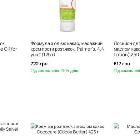
жок
Формула з олією какао, масажний
Лосьйон для 
 Oil for
крем проти розтяжок, Palmer's, 4,4
маслом кака
унції (125 г)
Lotion) 250
722 грн
817 грн
Під замовлення 9-14 днів
Під замовленн