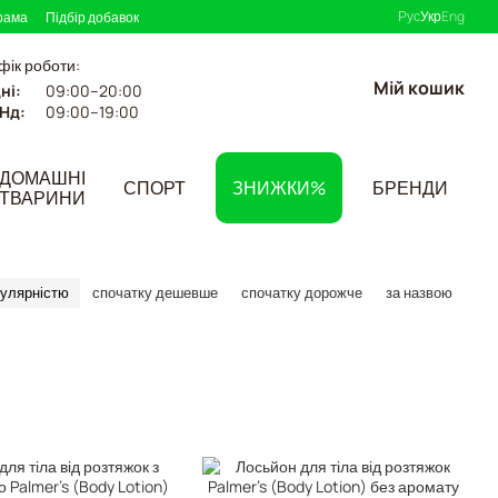
Рус
Укр
Eng
рама
Підбір добавок
фік роботи:
Мій кошик
ні:
09:00–20:00
Нд:
09:00–19:00
ДОМАШНІ
СПОРТ
ЗНИЖКИ%
БРЕНДИ
ТВАРИНИ
пулярністю
спочатку дешевше
спочатку дорожче
за назвою