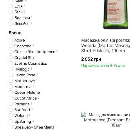
Крем
Олія
7
Гель
2
Бальзам
1
Лосьйон
4
Бренд
Масажна олія від розтя
Acure
1
Weleda (Mother Massage
Cococare
7
Stretch Marks) 100 мл
Celsus Bio-Intelligence
1
Crystal Star
1
2 052 грн
Eveline Cosmetics
1
Під замовлення 9-14 днів
Hyalogic
1
Leven Rose
1
Motherlove
1
Mederma
5
Queen Helene
1
Out of Africa
2
Palmer's
8
Sunfood
3
Weleda
1
UpSpring
3
Shea Baby Shea Mama
1