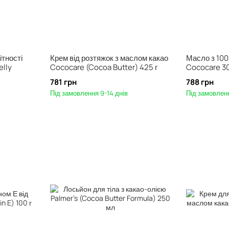
ітності
Крем від розтяжок з маслом какао
Масло з 100
elly
Cococare (Cocoa Butter) 425 г
Cococare 3
781 грн
788 грн
Під замовлення 9-14 днів
Під замовленн