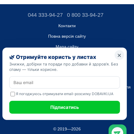
044 333-94-27
0 800 33-94-27
Контакти
Повна версія сайту
Мапа сайту
ТОВ “ДО ЮА”,
Код ЄДРПОУ 45223262
Дата реєстрації 14.09.2023
Наведена на сайті dobavki.ua інформація носить виключно
Ознайомчий характер. Не використовуйте нашу інформацію для
діагностики та лікування. Тільки ваш Лікуючий лікар може
призначати препарати і складати діагноз.
САМОЛІКУВАННЯ МОЖЕ БУТИ ШКІДЛИВИМ ДЛЯ ВАШОГО
ЗДОРОВ'Я
© 2019—2026