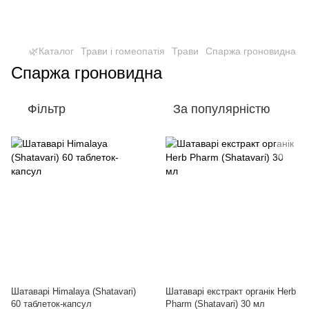
🌿Каталог
Трави і гомеопатія
Трави
Спаржа гроновидна
Спаржа гроновидна
Фільтр
За популярністю
Шатаварі Himalaya (Shatavari)
Шатаварі екстракт органік Herb
60 таблеток-капсул
Pharm (Shatavari) 30 мл