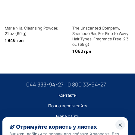
Maria Nila, Cleansing Powder,
The Unscented Company,
2.1 oz (60 g)
Shampoo Bar, For Fine to Wavy
Hair Types, Fragrance Free, 2.3
1 946 грн
oz (65 g)
1 060 грн
044 333-94-27
0 800 33-94-27
Контакти
Повна версія сайту
Мапа сайту
ТОВ “ДО ЮА”,
Код ЄДРПОУ 45223262