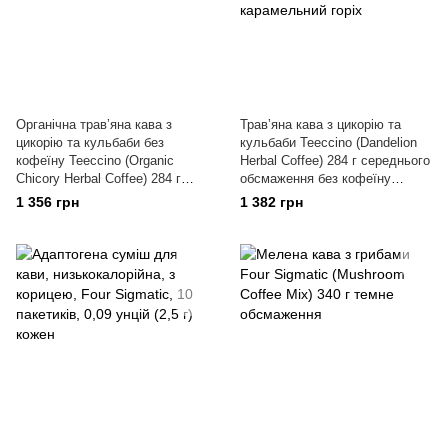
Органічна травʼяна кава з
Травʼяна кава з цикорію та
цикорію та кульбаби без
кульбаби Teeccino (Dandelion
кофеїну Teeccino (Organic
Herbal Coffee) 284 г середнього
Chicory Herbal Coffee) 284 г
обсмаження без кофеїну
темне обсмаження
карамельний горіх
1 356 грн
1 382 грн