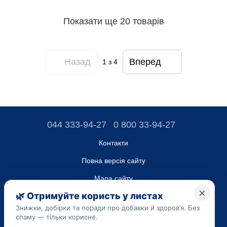
Показати ще 20 товарів
Назад
Вперед
1
з 4
044 333-94-27
0 800 33-94-27
Контакти
Повна версія сайту
Мапа сайту
ТОВ “ДО ЮА”,
Код ЄДРПОУ 45223262
Дата реєстрації 14.09.2023