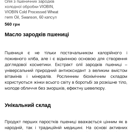
Олія з пшеничних зародків
холодної обробки VIOBIN,
VIOBIN Cold Processed Wheat
гerm Oil, Swanson, 60 капсул
560 грн
Масло зародків пшениці
Пшениця є не тільки постачальником калорійного і
поживного хліба, але і є відмінною основою для створення
доглядової косметики. Екстракт олії зародків пшениці –
універсальний природний антиоксидант з великим вмістом
вітамінів і мінералів. Рослинним біохімічним складом
користуються жінки всього світу в боротьбі за розкішне тіло,
молоде обличчя без зморшків, ефектну шевелюру.
Унікальний склад
Продукт перших паростків пшениці вважається цінним як в
народній, так і традиційній медицині. На основі активних