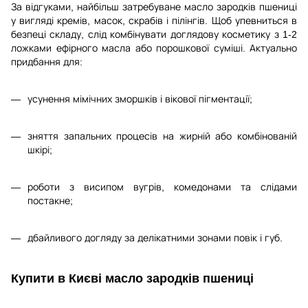
За відгуками, найбільш затребуване масло зародків пшениці
у вигляді кремів, масок, скрабів і пілінгів. Щоб упевниться в
безпеці складу, слід комбінувати доглядову косметику з 1-2
ложками ефірного масла або порошкової суміші. Актуально
придбання для:
усунення мімічних зморшків і вікової пігментації;
зняття запальних процесів на жирній або комбінованій
шкірі;
роботи з висипом вугрів, комедонами та слідами
постакне;
дбайливого догляду за делікатними зонами повік і губ.
Купити в Києві масло зародків пшениці