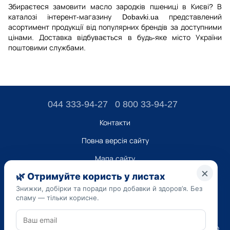
Збираєтеся замовити масло зародків пшениці в Києві? В
каталозі інтерент-магазину Dobavki.ua представлений
асортимент продукції від популярних брендів за доступними
цінами. Доставка відбувається в будь-яке місто України
поштовими службами.
044 333-94-27
0 800 33-94-27
Контакти
Повна версія сайту
Мапа сайту
ТОВ “ДО ЮА”,
Код ЄДРПОУ 45223262
Дата реєстрації 14.09.2023
Наведена на сайті dobavki.ua інформація носить виключно
Ознайомчий характер. Не використовуйте нашу інформацію