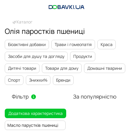
🌿Каталог
Олія паростків пшениці
Біоактивні добавки
Трави і гомеопатія
Краса
Засоби для душу та догляду
Продукти
Дитячі товари
Товари для дому
Домашні тварини
Спорт
Знижки%
Бренди
Фільтр
За популярністю
1
Додаткова характеристика
Масло парустків пшениці