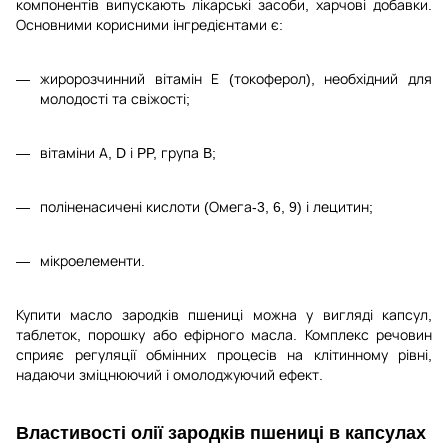
компонентів випускають лікарські засоби, харчові добавки.
Основними корисними інгредієнтами є:
жиророзчинний вітамін Е (токоферол), необхідний для
молодості та свіжості;
вітаміни А, D і PP, група B;
поліненасичені кислоти (Омега-3, 6, 9) і лецитин;
мікроелементи.
Купити масло зародків пшениці можна у вигляді капсул,
таблеток, порошку або ефірного масла. Комплекс речовин
сприяє регуляції обмінних процесів на клітинному рівні,
надаючи зміцнюючий і омолоджуючий ефект.
Властивості олії зародків пшениці в капсулах