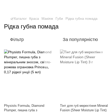
🌿Каталог
Краса
Макіяж
Губи
Рідка губна помада
Рідка губна помада
Фільтр
За популярністю
Physists Formula, Diamond
Тінт для губ мерехтіння Mineral
Plumper, пишна губа з
Fusion (Sheer Moisture Lip Tint)