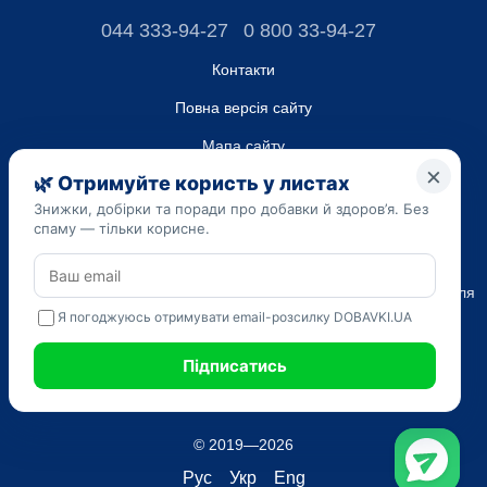
044 333-94-27
0 800 33-94-27
Контакти
Повна версія сайту
Мапа сайту
ТОВ “ДО ЮА”,
Код ЄДРПОУ 45223262
Дата реєстрації 14.09.2023
Наведена на сайті dobavki.ua інформація носить виключно
Ознайомчий характер. Не використовуйте нашу інформацію для
діагностики та лікування. Тільки ваш Лікуючий лікар може
призначати препарати і складати діагноз.
САМОЛІКУВАННЯ МОЖЕ БУТИ ШКІДЛИВИМ ДЛЯ ВАШОГО
ЗДОРОВ'Я
© 2019—2026
Рус
Укр
Eng