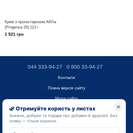
Крем з прогестероном AllVia
(Progensa 20) 113 г
1 521 грн
044 333-94-27
0 800 33-94-27
Контакти
Повна версія сайту
Мапа сайту
ТОВ “ДО ЮА”,
Код ЄДРПОУ 45223262
Дата реєстрації 14.09.2023
Наведена на сайті dobavki.ua інформація носить виключно