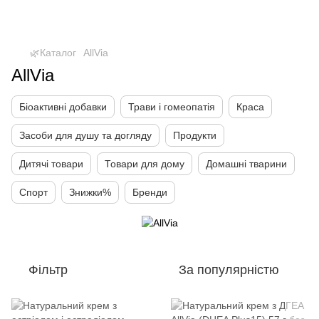
🌿Каталог
AllVia
AllVia
Біоактивні добавки
Трави і гомеопатія
Краса
Засоби для душу та догляду
Продукти
Дитячі товари
Товари для дому
Домашні тварини
Спорт
Знижки%
Бренди
Фільтр
За популярністю