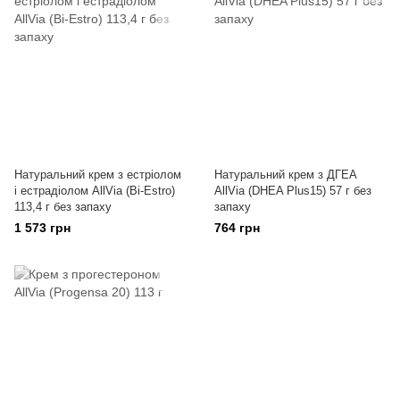
Натуральний крем з естріолом
Натуральний крем з ДГЕА
і естрадіолом AllVia (Bi-Estro)
AllVia (DHEA Plus15) 57 г без
113,4 г без запаху
запаху
1 573 грн
764 грн