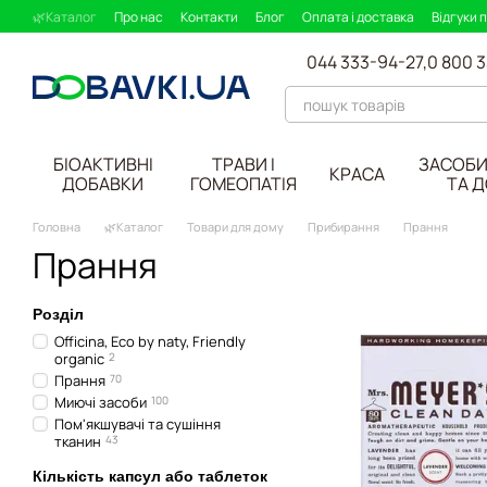
Перейти до основного контенту
🌿Каталог
Про нас
Контакти
Блог
Оплата і доставка
Відгуки 
044 333-94-27,
0 800 
БІОАКТИВНІ
ТРАВИ І
ЗАСОБИ
КРАСА
ДОБАВКИ
ГОМЕОПАТІЯ
ТА 
Головна
🌿Каталог
Товари для дому
Прибирання
Прання
Прання
Розділ
Officina, Eco by naty, Friendly
organic
2
Прання
70
Миючі засоби
100
Пом'якшувачі та сушіння
тканин
43
Кількість капсул або таблеток