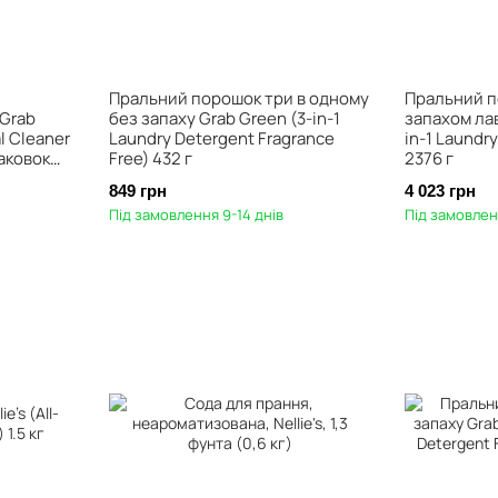
Пральний порошок три в одному
Пральний п
 Grab
без запаху Grab Green (3-in-1
запахом лав
l Cleaner
Laundry Detergent Fragrance
in-1 Laundr
паковок
Free) 432 г
2376 г
849 грн
4 023 грн
Під замовлення 9-14 днів
Під замовлен