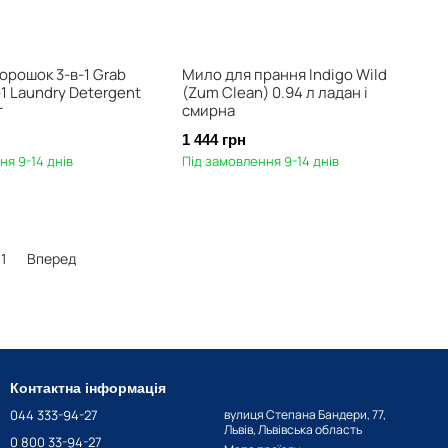
орошок 3-в-1 Grab
Мило для прання Indigo Wild
-1 Laundry Detergent
(Zum Clean) 0.94 л ладан і
г
смирна
1 444 грн
ня 9-14 днів
Під замовлення 9-14 днів
11
Вперед
Контактна інформація
044 333-94-27
вулиця Степана Бандери, 77,
Львів, Львівська область
0 800 33-94-27