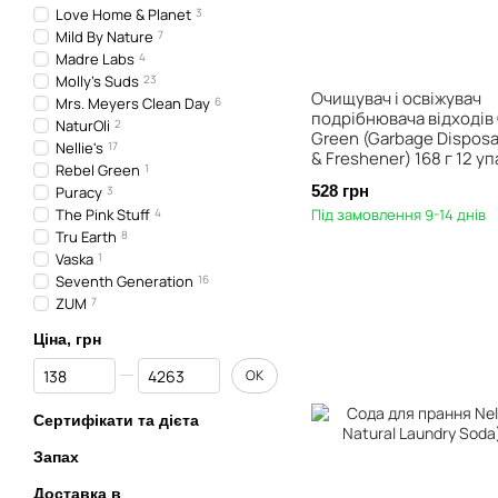
Love Home & Planet
3
Mild By Nature
7
Madre Labs
4
Molly's Suds
23
Очищувач і освіжувач
Mrs. Meyers Clean Day
6
подрібнювача відходів
NaturOli
2
Green (Garbage Disposa
Nellie's
17
& Freshener) 168 г 12 у
Rebel Green
1
мандарин і лемонграс
528 грн
Puracy
3
The Pink Stuff
4
Під замовлення 9-14 днів
Tru Earth
8
Vaska
1
Seventh Generation
16
ZUM
7
Ціна, грн
Від Ціна, грн
До Ціна, грн
ОК
Сертифікати та дієта
Запах
Доставка в