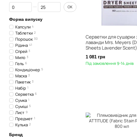
Від Кількість капсул або таблеток
До Кількість капсул або таблеток
ОК
Форма випуску
Капсули
4
Таблетки
2
Серветки для сушарки 
Порошок
30
лаванди Mrs. Meyers (D
Рідина
41
Sheets Lavender Scent)
Спрей
3
1 081 грн
Мило
3
Під замовлення 9-14 днів
Гель
6
Кондиціонер
5
Маска
3
Пакетик
3
Набір
1
Серветка
6
Сумка
1
Суміші
5
Лист
9
Предмет
1
Кулька
2
Бренд