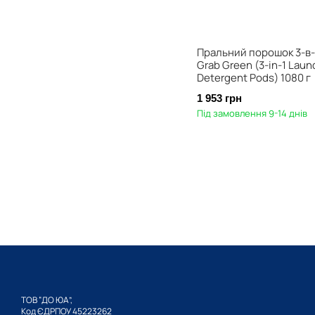
Пральний порошок 3-в-
Grab Green (3-in-1 Laun
Detergent Pods) 1080 г
1 953 грн
Під замовлення 9-14 днів
ТОВ “ДО ЮА”,
Код ЄДРПОУ 45223262