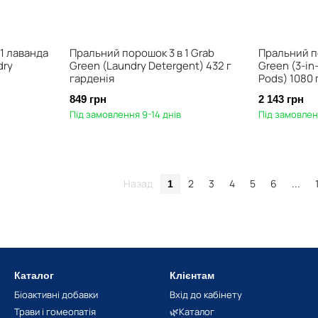
1 лаванда
Пральний порошок 3 в 1 Grab
Пральний п
dry
Green (Laundry Detergent) 432 г
Green (3-in
гарденія
Pods) 1080 
849 грн
2 143 грн
Під замовлення 9-14 днів
Під замовлен
Назад
2
3
4
5
6
...
1
Каталог
Клієнтам
Біоактивні добавки
Вхід до кабінету
Трави і гомеопатія
🌿Каталог