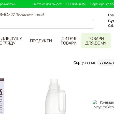
про магазин
Система лояльності
DOBAVKI в ЗМІ
Партнерська п
33-94-27
Передзвонити вам?
Гра
Буд
Сб
 ДЛЯ ДУШУ
ДИТЯЧІ
ТОВАРИ
ПРОДУКТИ
ДОГЛЯДУ
ТОВАРИ
ДЛЯ ДОМУ
Сортування:
за попул