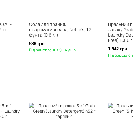
 (All-
Сода для прання,
Пральний п
5 кг
неароматизована, Nellie's, 1,3
запаху Grab
фунта (0,6 кг)
Laundry Det
Free) 1080 г
936 грн
1 942 грн
Під замовлення 9-14 днів
Під замовлен