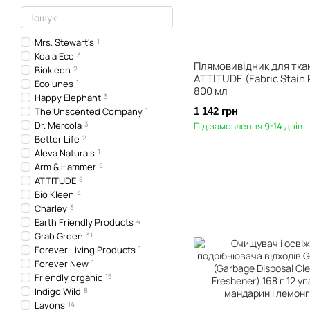
Mrs. Stewart's
1
Koala Eco
3
Плямовивідник для тка
Biokleen
2
ATTITUDE (Fabric Stain
Ecolunes
1
800 мл
Happy Elephant
3
The Unscented Company
1
1 142 грн
Dr. Mercola
3
Під замовлення 9-14 днів
Better Life
2
Aleva Naturals
1
Arm & Hammer
5
ATTITUDE
8
Bio Kleen
4
Charley
3
Earth Friendly Products
4
Grab Green
31
Forever Living Products
1
Forever New
1
Friendly organic
15
Indigo Wild
8
Lavons
14