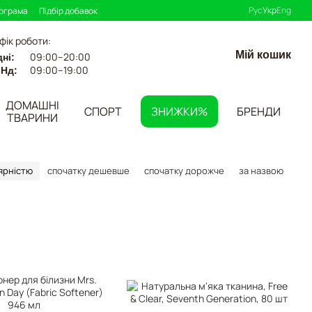
Рус
Укр
Eng
рограма
Підбір добавок
фік роботи:
Мій кошик
09:00–20:00
ні:
09:00–19:00
-Нд:
ДОМАШНІ
СПОРТ
ЗНИЖКИ%
БРЕНДИ
ТВАРИНИ
ярністю
спочатку дешевше
спочатку дорожче
за назвою