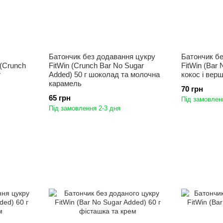
Батончик без додавання цукру
Батончик б
 (Crunch
FitWin (Crunch Bar No Sugar
FitWin (Bar 
г
Added) 50 г шоколад та молочна
кокос і вер
карамель
70 грн
65 грн
Під замовлен
Під замовлення 2-3 дня