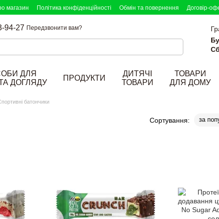
ро магазин
Політика конфіденційності
Обмін та повернення
Договір-оф
3-94-27
Передзвонити вам?
Гр
Бу
Сб
СОБИ ДЛЯ
ДИТЯЧІ
ТОВАРИ
ПРОДУКТИ
ТА ДОГЛЯДУ
ТОВАРИ
ДЛЯ ДОМУ
Спортивні батончики
за поп
Сортування: