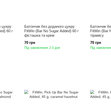
я цукру
Батончик без доданого цукру
Батончик б
ed) 60 г
FitWin (Bar No Sugar Added) 60 г
FitWin (Bar 
фісташка та крем
тірамісу
70 грн
70 грн
Під замовлення 2-3 дня
Під замовлен