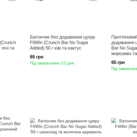
Батончик без додавання цукру
Протеїновий
 (Crunch
FitWin (Crunch Bar No Sugar
додавання ц
лічі та
Added) 50 г ківі та кактус
Bar No Suga
морозиво т
65 грн
65 грн
Під замовлення 2-3 дня
Під замовлен