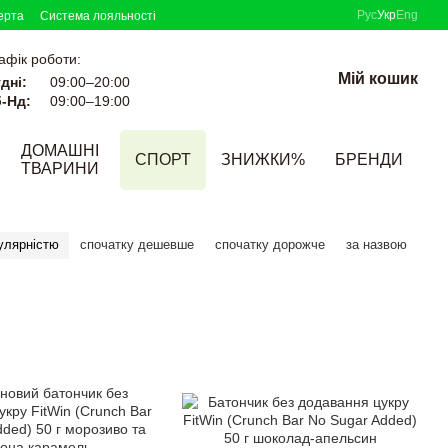
Рус
Укр
Eng
ерта
Система лояльності
афік роботи:
Мій кошик
дні:
09:00–20:00
-Нд:
09:00–19:00
ДОМАШНІ
СПОРТ
ЗНИЖКИ%
БРЕНДИ
ТВАРИНИ
улярністю
спочатку дешевше
спочатку дорожче
за назвою