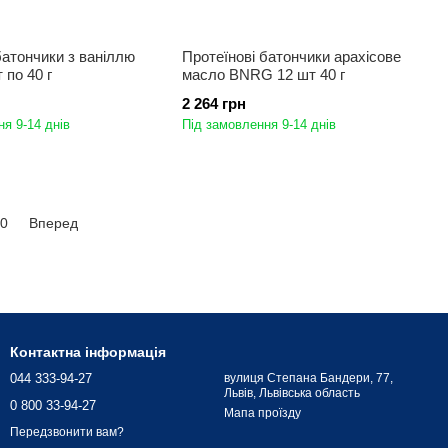
батончики з ваніллю
Протеїнові батончики арахісове
по 40 г
масло BNRG 12 шт 40 г
2 264 грн
я 9-14 днів
Під замовлення 9-14 днів
0
Вперед
Контактна інформація
044 333-94-27
вулиця Степана Бандери, 77,
Львів, Львівська область
0 800 33-94-27
Мапа проїзду
Передзвонити вам?