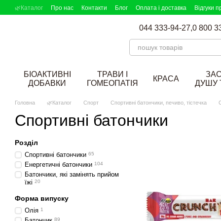
Перейти до основного контенту
🌿Каталог
Про нас
Контакти
Блог
Оплата і доставка
Відгуки п
DOBAVKI в ЗМІ
Партнерська програма
Підбір добавок
044 333-94-27,
0 800 3
БІОАКТИВНІ
ТРАВИ І
ЗА
КРАСА
ДОБАВКИ
ГОМЕОПАТІЯ
ДУШУ 
Головна
🌿Каталог
Спорт
Спортивні батончики, печиво, тістечка
Спортивні батончики
Розділ
Спортивні батончики
65
Енергетичні батончики
104
Батончики, які замінять прийом
їжі
20
Форма випуску
Олія
1
Батончик
89