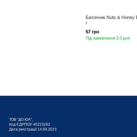
Батончик Nuts & Honey 
г
57 грн
Під замовлення 2-3 дня
ТОВ “ДО ЮА”,
Код ЄДРПОУ 45223262
Дата реєстрації 14.09.2023