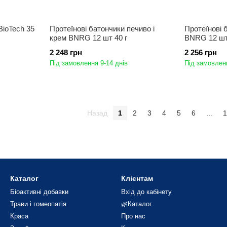
BioTech 35
Протеїнові батончики печиво і
Протеїнові 
крем BNRG 12 шт 40 г
BNRG 12 шт 
2 248 грн
2 256 грн
Під замовлення 9-14 днів
Під замовленн
Назад
1
2
3
4
5
6
...
1
Каталог
Клієнтам
Біоактивні добавки
Вхід до кабінету
Трави і гомеопатія
🌿Каталог
Краса
Про нас