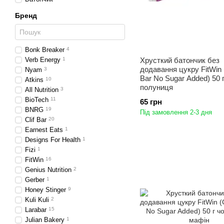
Бренд
Bonk Breaker
4
Verb Energy
1
Хрусткий батончик без
додавання цукру FitWin
Nyam
3
Bar No Sugar Added) 50 г 
Atkins
10
полуниця
All Nutrition
3
BioTech
11
65 грн
BNRG
19
Під замовлення 2-3 дня
Clif Bar
20
Earnest Eats
1
Designs For Health
1
Fizi
1
FitWin
16
Genius Nutrition
2
Gerber
1
Honey Stinger
9
Kuli Kuli
2
Larabar
15
Julian Bakery
1