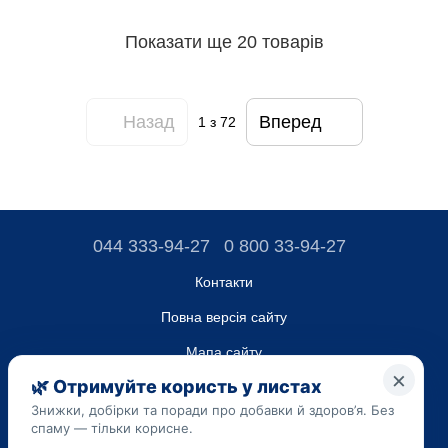
Показати ще 20 товарів
Назад
Вперед
1
з 72
044 333-94-27
0 800 33-94-27
Контакти
Повна версія сайту
Мапа сайту
ТОВ “ДО ЮА”,
Код ЄДРПОУ 45223262
Дата реєстрації 14.09.2023