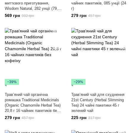
миттєвого приготування,
чайних пакетиків, 085 унції (24
Wisdom Natural, 282 унції (79,9
г)
г)
569 грн
279 грн
932 грн
457 грн
−39%
−29%
Травʼяний чай органічна
Травʼяний чай для схуднення
ромашка Traditional Medicinals
21st Century (Herbal Slimming
(Organic Chamomile Herbal Tea)
Tea) 24 чайні пакетики 45 г
20,8 г 16 чайних пакетиків без
зелений чай
кофеїну
279 грн
225 грн
457 грн
317 грн