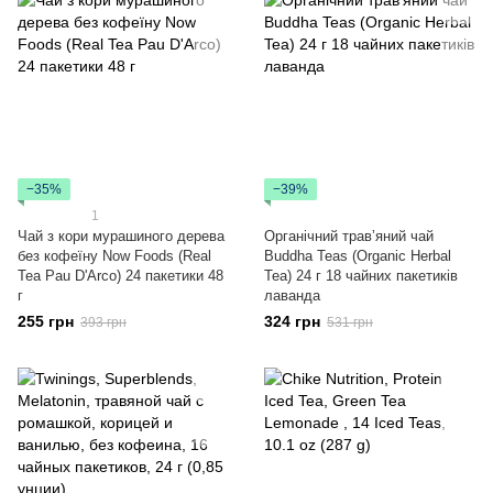
−35%
−39%
1
Чай з кори мурашиного дерева
Органічний травʼяний чай
без кофеїну Now Foods (Real
Buddha Teas (Organic Herbal
Tea Pau D'Arco) 24 пакетики 48
Tea) 24 г 18 чайних пакетиків
г
лаванда
255 грн
324 грн
393 грн
531 грн