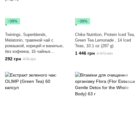
−39%
−39%
Twinings, Superblends,
Chike Nutrition, Protein Iced Tea,
Melatonin, травяной чай с
Green Tea Lemonade , 14 Iced
ромашкой, корицей и ванилью,
Teas, 10.1 oz (287 g)
без кофеина, 16 чайных
1 446 грн
2 371 грн
пакетиков, 24 г (0,85 унции)
292 грн
478 грн