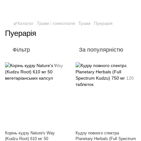
🌿Каталог
Трави і гомеопатія
Трави
Пуерарія
Пуерарія
Фільтр
За популярністю
Корінь кудзу Nature's Way
Кудзу повного спектра
(Kudzu Root) 610 мг 50
Planetary Herbals (Full Spectrum