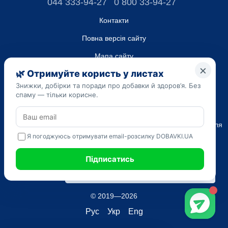
044 333-94-27
0 800 33-94-27
Контакти
Повна версія сайту
Мапа сайту
ТОВ “ДО ЮА”,
Код ЄДРПОУ 45223262
Дата реєстрації 14.09.2023
Наведена на сайті dobavki.ua інформація носить виключно
Ознайомчий характер. Не використовуйте нашу інформацію для
діагностики та лікування. Тільки ваш Лікуючий лікар може
призначати препарати і складати діагноз.
САМОЛІКУВАННЯ МОЖЕ БУТИ ШКІДЛИВИМ ДЛЯ ВАШОГО
ЗДОРОВ'Я
© 2019—2026
Рус
Укр
Eng