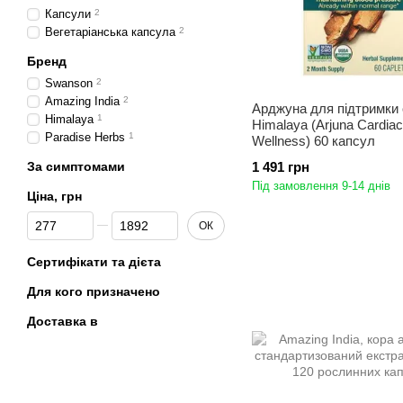
Капсули
2
Вегетаріанська капсула
2
Бренд
Swanson
2
Amazing India
2
Арджуна для підтримки
Himalaya
1
Himalaya (Arjuna Cardiac
Paradise Herbs
1
Wellness) 60 капсул
За симптомами
1 491 грн
Під замовлення 9-14 днів
Ціна, грн
Від Ціна, грн
До Ціна, грн
ОК
Сертифікати та дієта
Для кого призначено
Доставка в