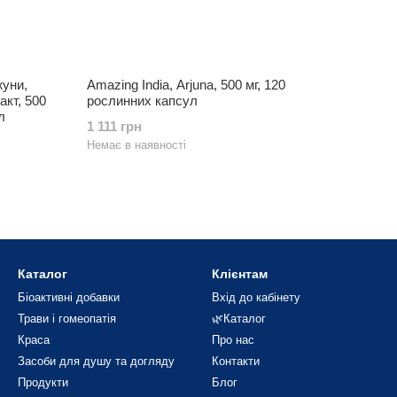
жуни,
Amazing India, Arjuna, 500 мг, 120
акт, 500
рослинних капсул
л
1 111 грн
Немає в наявності
Каталог
Клієнтам
Біоактивні добавки
Вхід до кабінету
Трави і гомеопатія
🌿Каталог
Краса
Про нас
Засоби для душу та догляду
Контакти
Продукти
Блог