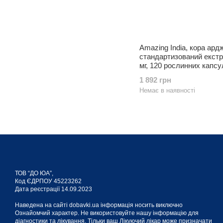
Amazing India, кора ард
стандартизований екстр
мг, 120 рослинних капсу
1 892 грн
Немає в наявності
ТОВ “ДО ЮА”,
Код ЄДРПОУ 45223262
Дата реєстрації 14.09.2023
Наведена на сайті dobavki.ua інформація носить виключно
Ознайомчий характер. Не використовуйте нашу інформацію для
діагностики та лікування. Тільки ваш Лікуючий лікар може призначати