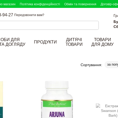
ро магазин
Політика конфіденційності
Обмін та повернення
Договір-оф
3-94-27
Передзвонити вам?
Гр
Бу
Сб
СОБИ ДЛЯ
ДИТЯЧІ
ТОВАРИ
ПРОДУКТИ
ТА ДОГЛЯДУ
ТОВАРИ
ДЛЯ ДОМУ
за поп
Сортування: