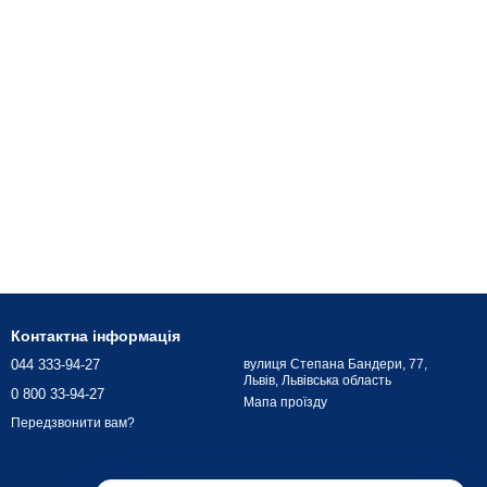
Контактна інформація
044 333-94-27
вулиця Степана Бандери, 77,
Львів, Львівська область
0 800 33-94-27
Мапа проїзду
Передзвонити вам?