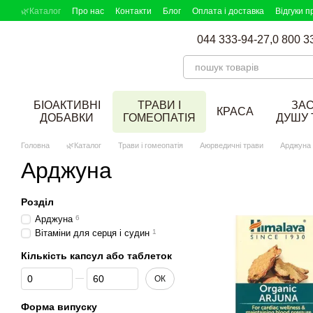
Перейти до основного контенту
🌿Каталог
Про нас
Контакти
Блог
Оплата і доставка
Відгуки п
DOBAVKI в ЗМІ
Партнерська програма
Підбір добавок
044 333-94-27,
0 800 3
БІОАКТИВНІ
ТРАВИ І
ЗА
КРАСА
ДОБАВКИ
ГОМЕОПАТІЯ
ДУШУ 
Головна
🌿Каталог
Трави і гомеопатія
Аюрведичні трави
Арджуна
Арджуна
Розділ
Арджуна
6
Вітаміни для серця і судин
1
Кількість капсул або таблеток
Від Кількість капсул або таблеток
До Кількість капсул або таблеток
ОК
Форма випуску