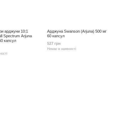
ри арджуни 10:1
Арджуна Swanson (Arjuna) 500 мг
ll Spectrum Arjuna
60 капсул
60 капсул
527 грн
Немає в наявності
ності