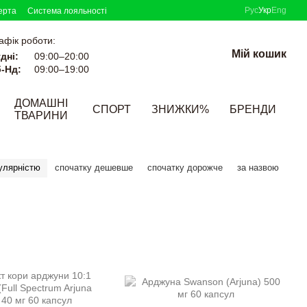
Рус
Укр
Eng
ерта
Система лояльності
афік роботи:
Мій кошик
дні:
09:00–20:00
-Нд:
09:00–19:00
ДОМАШНІ
СПОРТ
ЗНИЖКИ%
БРЕНДИ
ТВАРИНИ
улярністю
спочатку дешевше
спочатку дорожче
за назвою